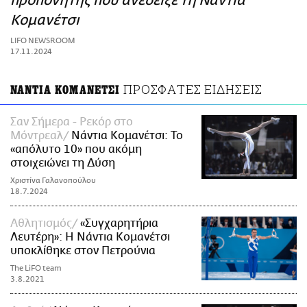
προπονητής που ανέδειξε τη Νάντια
ΑΜΠΑ
Κομανέτσι
PRINT
LIFO NEWSROOM
17.11.2024
ΠΡΟΣΦΑΤΕΣ ΕΙΔΗΣΕΙΣ
ΝΑΝΤΙΑ ΚΟΜΑΝΕΤΣΙ
Σαν Σήμερα - Ρεκόρ στο
Μόντρεαλ
Νάντια Κομανέτσι: Το
«απόλυτο 10» που ακόμη
στοιχειώνει τη Δύση
Χριστίνα Γαλανοπούλου
18.7.2024
Αθλητισμός
«Συγχαρητήρια
Λευτέρη»: Η Νάντια Κομανέτσι
υποκλίθηκε στον Πετρούνια
The LiFO team
3.8.2021