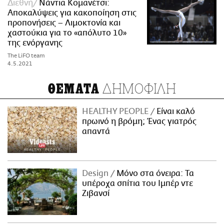
Διεθνή
Νάντια Κομανέτσι:
Αποκαλύψεις για κακοποίηση στις
προπονήσεις – Λιμοκτονία και
χαστούκια για το «απόλυτο 10»
της ενόργανης
The LiFO team
4.5.2021
ΔΗΜΟΦΙΛΗ
ΘΕΜΑΤΑ
HEALTHY PEOPLE
Είναι καλό
πρωινό η βρόμη; Ένας γιατρός
απαντά
Design
Μόνο στα όνειρα: Τα
υπέροχα σπίτια του Ιμπέρ ντε
Ζιβανσί