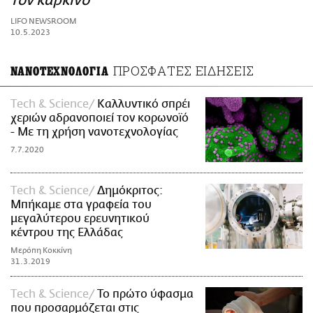
τον καρκίνο
ΑΜΠΑ
LIFO NEWSROOM
PRINT
10.5.2023
ΠΡΟΣΦΑΤΕΣ ΕΙΔΗΣΕΙΣ
ΝΑΝΟΤΕΧΝΟΛΟΓΙΑ
Τech & Science
Καλλυντικό σπρέι
χεριών αδρανοποιεί τον κορωνοϊό
- Με τη χρήση νανοτεχνολογίας
7.7.2020
Τech & Science
Δημόκριτος:
Μπήκαμε στα γραφεία του
μεγαλύτερου ερευνητικού
κέντρου της Ελλάδας
Μερόπη Κοκκίνη
31.3.2019
Τech & Science
Το πρώτο ύφασμα
που προσαρμόζεται στις