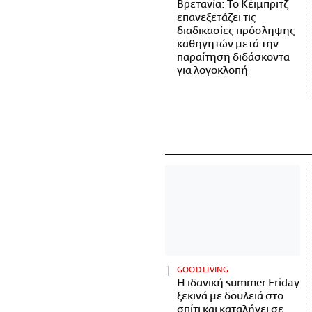
Βρετανία: Το Κέιμπριτζ
επανεξετάζει τις
διαδικασίες πρόσληψης
καθηγητών μετά την
παραίτηση διδάσκοντα
για λογοκλοπή
GOOD LIVING
Η ιδανική summer Friday
ξεκινά με δουλειά στο
σπίτι και καταλήγει σε