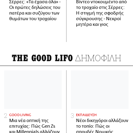
Σέρρες: «Τα έχασα όλα» -
Βίντεο ντοκουμέντο από
Οι πρώτες δηλώσεις του
το τροχαίο στις Σέρρες:
πατέρα και συζύγου των
Η στιγμή της σφοδρής
θυμάτων του τροχαίου
σύγκρουσης - Νεκροί
μητέρα και γιος
ΔΗΜΟΦΙΛΗ
THE GOOD LIFO
GOOD LIVING
ΕΚΠΑΙΔΕΥΣΗ
Μια νέα οπτική της
Νέοι δικηγόροι αλλάζουν
επιτυχίας: Πώς Gen Zs
το τοπίο: Πώς οι
και Millennials αλλάζουν
σπουδές Νομικής