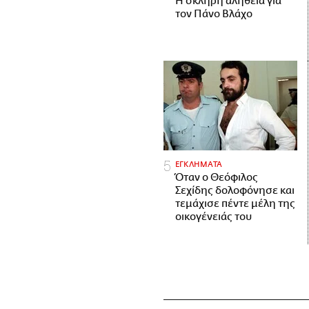
H σκληρή αλήθεια για
τον Πάνο Βλάχο
ΕΓΚΛΗΜΑΤΑ
Όταν ο Θεόφιλος
Σεχίδης δολοφόνησε και
τεμάχισε πέντε μέλη της
οικογένειάς του