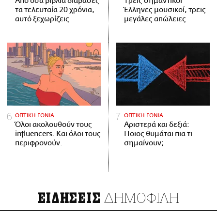
Από όσα βιβλία διάβασες
Tρεις σημαντικοί
τα τελευταία 20 χρόνια,
Έλληνες μουσικοί, τρεις
αυτό ξεχωρίζεις
μεγάλες απώλειες
ΟΠΤΙΚΗ ΓΩΝΙΑ
ΟΠΤΙΚΗ ΓΩΝΙΑ
Όλοι ακολουθούν τους
Αριστερά και δεξιά:
influencers. Και όλοι τους
Ποιος θυμάται πια τι
περιφρονούν.
σημαίνουν;
ΔΗΜΟΦΙΛΗ
ΕΙΔΗΣΕΙΣ