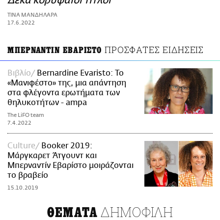
Δέκα κορυφαίοι τίτλοι
ΑΜΠΑ
ΤΙΝΑ ΜΑΝΔΗΛΑΡΑ
PRINT
17.6.2022
ΠΡΟΣΦΑΤΕΣ ΕΙΔΗΣΕΙΣ
ΜΠΕΡΝΑΝΤΙΝ ΕΒΑΡΙΣΤΟ
Βιβλίο
Bernardine Evaristo: Το
«Μανιφέστο» της, μια απάντηση
στα φλέγοντα ερωτήματα των
θηλυκοτήτων - ampa
The LiFO team
7.4.2022
Culture
Booker 2019:
Μάργκαρετ Άτγουντ και
Μπερναντίν Εβαρίστο μοιράζονται
το βραβείο
15.10.2019
ΔΗΜΟΦΙΛΗ
ΘΕΜΑΤΑ