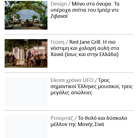
Design
Μόνο στα όνειρα: Τα
υπέροχα σπίτια του Ιμπέρ ντε
Ζιβανσί
Γεύση
Red Jane Grill: Η πιο
νόστιμη και χαλαρή αυλή στα
Χανιά (ίσως και στην Ελλάδα)
Είκοσι χρόνια LIFO
Tρεις
σημαντικοί Έλληνες μουσικοί, τρεις
μεγάλες απώλειες
Ρεπορτάζ
Το θολό και δύσκολο
μέλλον της Μονής Σινά