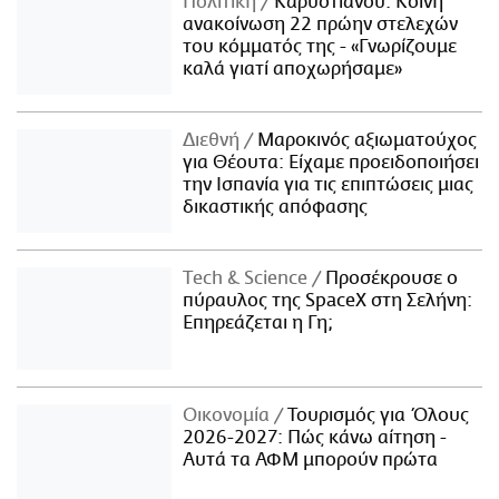
Πολιτική
Καρυστιανού: Κοινή
ανακοίνωση 22 πρώην στελεχών
του κόμματός της - «Γνωρίζουμε
καλά γιατί αποχωρήσαμε»
Διεθνή
Μαροκινός αξιωματούχος
για Θέουτα: Είχαμε προειδοποιήσει
την Ισπανία για τις επιπτώσεις μιας
δικαστικής απόφασης
Τech & Science
Προσέκρουσε ο
πύραυλος της SpaceX στη Σελήνη:
Επηρεάζεται η Γη;
Οικονομία
Τουρισμός για Όλους
2026-2027: Πώς κάνω αίτηση -
Αυτά τα ΑΦΜ μπορούν πρώτα