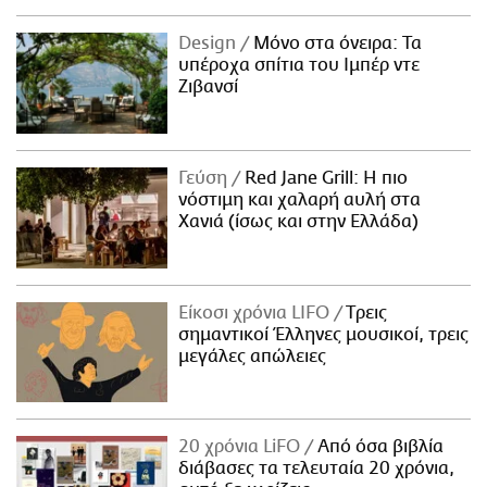
Design
Μόνο στα όνειρα: Τα
υπέροχα σπίτια του Ιμπέρ ντε
Ζιβανσί
Γεύση
Red Jane Grill: Η πιο
νόστιμη και χαλαρή αυλή στα
Χανιά (ίσως και στην Ελλάδα)
Είκοσι χρόνια LIFO
Tρεις
σημαντικοί Έλληνες μουσικοί, τρεις
μεγάλες απώλειες
20 χρόνια LiFO
Από όσα βιβλία
διάβασες τα τελευταία 20 χρόνια,