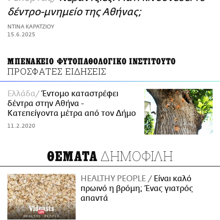
ΑΜΠΑ
δέντρο-μνημείο της Αθήνας;
PRINT
ΝΤΙΝΑ ΚΑΡΑΤΖΙΟΥ
15.6.2025
ΜΠΕΝΑΚΕΙΟ ΦΥΤΟΠΑΘΟΛΟΓΙΚΟ ΙΝΣΤΙΤΟΥΤΟ
ΠΡΟΣΦΑΤΕΣ ΕΙΔΗΣΕΙΣ
Ελλάδα
Έντομο καταστρέφει
δέντρα στην Αθήνα -
Κατεπείγοντα μέτρα από τον Δήμο
11.2.2020
ΔΗΜΟΦΙΛΗ
ΘΕΜΑΤΑ
HEALTHY PEOPLE
Είναι καλό
πρωινό η βρόμη; Ένας γιατρός
απαντά