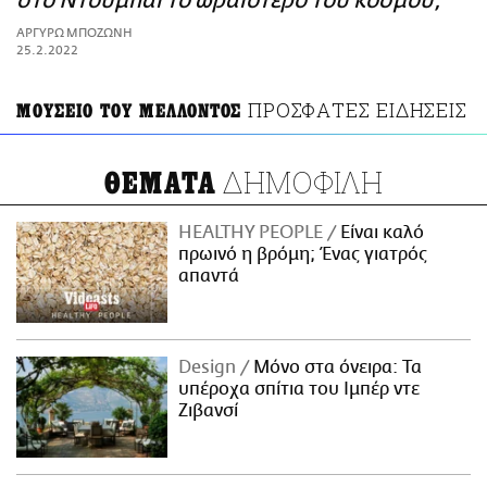
στο Ντουμπάι το ωραιότερο του κόσμου;
ΑΜΠΑ
ΑΡΓΥΡΩ ΜΠΟΖΩΝΗ
PRINT
25.2.2022
ΠΡΟΣΦΑΤΕΣ ΕΙΔΗΣΕΙΣ
ΜΟΥΣΕΙΟ ΤΟΥ ΜΕΛΛΟΝΤΟΣ
ΔΗΜΟΦΙΛΗ
ΘΕΜΑΤΑ
HEALTHY PEOPLE
Είναι καλό
πρωινό η βρόμη; Ένας γιατρός
απαντά
Design
Μόνο στα όνειρα: Τα
υπέροχα σπίτια του Ιμπέρ ντε
Ζιβανσί