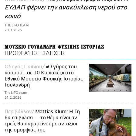
ΑΜΠΑ
ΕΥΔΑΠ φέρνει την ανακύκλωση νερού στο
PRINT
κοινό
THE LIFO TEAM
20.3.2026
ΜΟΥΣΕΙΟ ΓΟΥΛΑΝΔΡΗ ΦΥΣΙΚΗΣ ΙΣΤΟΡΙΑΣ
ΠΡΟΣΦΑΤΕΣ ΕΙΔΗΣΕΙΣ
Οδηγός Παιδιού
«Ο γύρος του
κόσμου...σε 10 Κυριακές» στο
Εθνικό Μουσείο Φυσικής Ιστορίας
Γουλανδρή
The LiFO team
24.2.2026
Περιβάλλον
Mattias Klum: Η Γη
θα επιβιώσει — το θέμα είναι αν
εμείς θα παραμείνουμε αντάξιοι
της ομορφιάς της