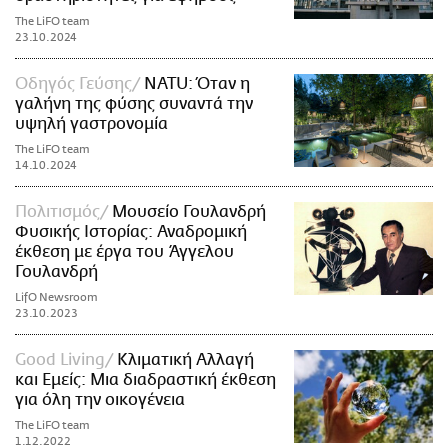
The LiFO team
23.10.2024
Οδηγός Γεύσης
NATU: Όταν η
γαλήνη της φύσης συναντά την
υψηλή γαστρονομία
The LiFO team
14.10.2024
Πολιτισμός
Μουσείο Γουλανδρή
Φυσικής Ιστορίας: Αναδρομική
έκθεση με έργα του Άγγελου
Γουλανδρή
LifO Newsroom
23.10.2023
Good Living
Κλιματική Αλλαγή
και Εμείς: Μια διαδραστική έκθεση
για όλη την οικογένεια
The LiFO team
1.12.2022