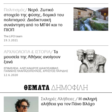
Πολιτισμός
Νερό. Ζωτικό
στοιχείο της φύσης, δομικό του
πολιτισμού: Διαδικτυακή
συνάντηση από το ΜΓΦΙ και το
ΠΙΟΠ
The LiFO team
19.3.2021
ΑΡΧΑΙΟΛΟΓΙΑ & ΙΣΤΟΡΙΑ
Τα
μουσεία της Αθήνας ανοίγουν
ξανά
ΕΠΙΜΕΛΕΙΑ: ΑΛΕΞΑΝΔΡΟΣ ΔΙΑΚΟΣΑΒΒΑΣ,
ΓΙΑΝΝΗΣ ΠΑΝΤΑΖΟΠΟΥΛΟΣ, ΧΡΗΣΤΟΣ ΠΑΡΙΔΗΣ
12.6.2020
ΔΗΜΟΦΙΛΗ
ΘΕΜΑΤΑ
Σκληρές Αλήθειες
H σκληρή
αλήθεια για τον Πάνο Βλάχο