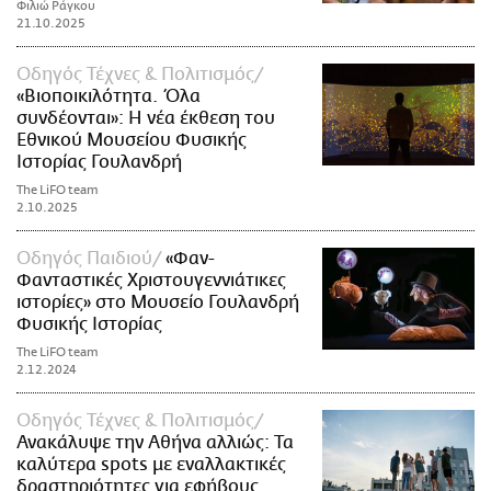
Φιλιώ Ράγκου
21.10.2025
Οδηγός Τέχνες & Πολιτισμός
«Βιοποικιλότητα. Όλα
συνδέονται»: Η νέα έκθεση του
Εθνικού Μουσείου Φυσικής
Ιστορίας Γουλανδρή
The LiFO team
2.10.2025
Οδηγός Παιδιού
«Φαν-
Φανταστικές Χριστουγεννιάτικες
ιστορίες» στο Μουσείο Γουλανδρή
Φυσικής Ιστορίας
The LiFO team
2.12.2024
Οδηγός Τέχνες & Πολιτισμός
Ανακάλυψε την Αθήνα αλλιώς: Τα
καλύτερα spots με εναλλακτικές
δραστηριότητες για εφήβους