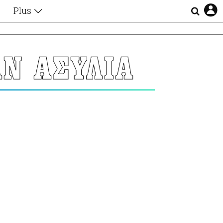
Plus
Θέματα
Συνεντεύξεις
Videos
Ν ΑΣΥΛΙΑ
τα
Αφιερώματα
Ζώδια
Εξομολογήσεις
Blogs
η
Οι Αθηναίοι
Απώλειες
Lgbtqi+
Επιλογές