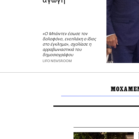
αγωγή
«Ο Μπάιντεν έσωσε τον
δολοφόνο, ενεπλάκη ο ίδιος
στο έγκλημα», σχολίασε η
αρραβωνιαστικιά του
δημοσιογράφου
LIFO NEWSROOM
ΜΟΧΑΜΕΝ