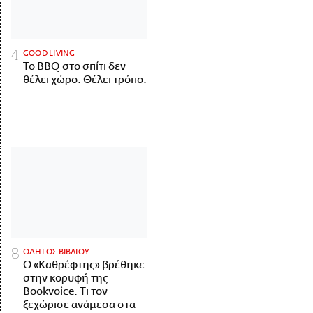
GOOD LIVING
Το BBQ στο σπίτι δεν
θέλει χώρο. Θέλει τρόπο.
ΟΔΗΓΟΣ ΒΙΒΛΙΟΥ
Ο «Καθρέφτης» βρέθηκε
στην κορυφή της
Bookvoice. Τι τον
ξεχώρισε ανάμεσα στα