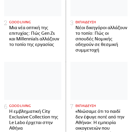
GOOD LIVING
ΕΚΠΑΙΔΕΥΣΗ
Μια νέα οπτική της
Νέοι δικηγόροι αλλάζουν
επιτυχίας: Πώς Gen Zs
το τοπίο: Πώς οι
και Millennials αλλάζουν
σπουδές Νομικής
το τοπίο της εργασίας
οδηγούν σε θεσμική
συμμετοχή
GOOD LIVING
ΕΚΠΑΙΔΕΥΣΗ
Η εμβληματική City
«Νιώσαμε ότι το παιδί
Exclusive Collection της
δεν έφυγε ποτέ από την
Le Labo έρχεται στην
Αθήνα»: Η εμπειρία
Αθήνα
οικογενειών που