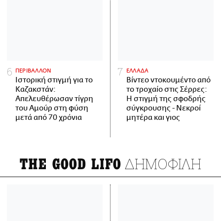
ΠΕΡΙΒΑΛΛΟΝ
ΕΛΛΑΔΑ
Ιστορική στιγμή για το
Βίντεο ντοκουμέντο από
Καζακστάν:
το τροχαίο στις Σέρρες:
Απελευθέρωσαν τίγρη
Η στιγμή της σφοδρής
του Αμούρ στη φύση
σύγκρουσης - Νεκροί
μετά από 70 χρόνια
μητέρα και γιος
ΔΗΜΟΦΙΛΗ
THE GOOD LIFO