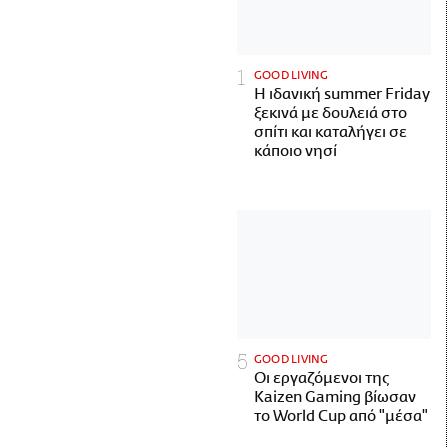
GOOD LIVING
Η ιδανική summer Friday
ξεκινά με δουλειά στο
σπίτι και καταλήγει σε
κάποιο νησί
GOOD LIVING
Οι εργαζόμενοι της
Kaizen Gaming βίωσαν
το World Cup από "μέσα"