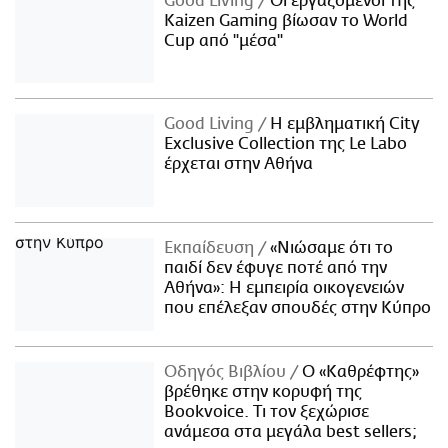
Good Living
Οι εργαζόμενοι της
Kaizen Gaming βίωσαν το World
Cup από "μέσα"
Good Living
Η εμβληματική City
Exclusive Collection της Le Labo
έρχεται στην Αθήνα
Εκπαίδευση
«Νιώσαμε ότι το
παιδί δεν έφυγε ποτέ από την
Αθήνα»: Η εμπειρία οικογενειών
που επέλεξαν σπουδές στην Κύπρο
Οδηγός Βιβλίου
Ο «Καθρέφτης»
βρέθηκε στην κορυφή της
Bookvoice. Τι τον ξεχώρισε
ανάμεσα στα μεγάλα best sellers;