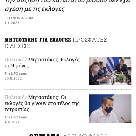
την αύξηση του κατώτατου μισθού δεν έχει
ΑΜΠΑ
σχέση με τις εκλογές
PRINT
LIFO NEWSROOM
1.1.2023
ΠΡΟΣΦΑΤΕΣ
ΜΗΤΣΟΤΑΚΗΣ ΓΙΑ ΕΚΛΟΓΕΣ
ΕΙΔΗΣΕΙΣ
Πολιτική
Μητσοτάκης: Εκλογές
σε 9 μήνες
The LiFO team
30.8.2022
Πολιτική
Μητσοτάκης: Οι
εκλογές θα γίνουν στο τέλος της
τετραετίας
The LiFO team
4.6.2021