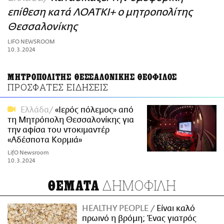
ΑΜΠΑ
επίθεση κατά ΛΟΑΤΚΙ+ ο μητροπολίτης
PRINT
Θεσσαλονίκης
LIFO NEWSROOM
10.3.2024
ΜΗΤΡΟΠΟΛΙΤΗΣ ΘΕΣΣΑΛΟΝΙΚΗΣ ΘΕΟΦΙΛΟΣ
ΠΡΟΣΦΑΤΕΣ ΕΙΔΗΣΕΙΣ
Ελλάδα
«Ιερός πόλεμος» από
τη Μητρόπολη Θεσσαλονίκης για
την αφίσα του ντοκιμαντέρ
«Αδέσποτα Κορμιά»
LifO Newsroom
10.3.2024
ΔΗΜΟΦΙΛΗ
ΘΕΜΑΤΑ
HEALTHY PEOPLE
Είναι καλό
πρωινό η βρόμη; Ένας γιατρός