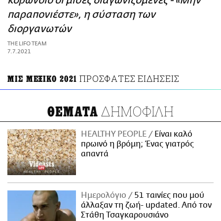
κορωνοϊό οι μισές διαγωνιζόμενες - «Μην
ΑΜΠΑ
παραπονιέστε», η σύσταση των
PRINT
διοργανωτών
THE LIFO TEAM
7.7.2021
ΠΡΟΣΦΑΤΕΣ ΕΙΔΗΣΕΙΣ
ΜΙΣ ΜΕΞΙΚΟ 2021
ΔΗΜΟΦΙΛΗ
ΘΕΜΑΤΑ
HEALTHY PEOPLE
Είναι καλό
πρωινό η βρόμη; Ένας γιατρός
απαντά
Ημερολόγιο
51 ταινίες που μού
άλλαξαν τη ζωή- updated. Aπό τον
Στάθη Τσαγκαρουσιάνο