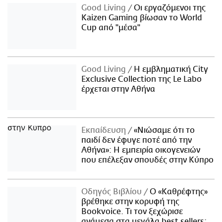
Good Living
Οι εργαζόμενοι της
Kaizen Gaming βίωσαν το World
Cup από "μέσα"
Good Living
Η εμβληματική City
Exclusive Collection της Le Labo
έρχεται στην Αθήνα
Εκπαίδευση
«Νιώσαμε ότι το
παιδί δεν έφυγε ποτέ από την
Αθήνα»: Η εμπειρία οικογενειών
που επέλεξαν σπουδές στην Κύπρο
Οδηγός Βιβλίου
Ο «Καθρέφτης»
βρέθηκε στην κορυφή της
Bookvoice. Τι τον ξεχώρισε
ανάμεσα στα μεγάλα best sellers;