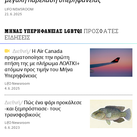
μεγάλη παρέλαση υπερηφάνειας
ΑΜΠΑ
LIFO NEWSROOM
PRINT
21.6.2025
ΠΡΟΣΦΑΤΕΣ
ΜΗΝΑΣ ΥΠΕΡΗΦΑΝΕΙΑΣ LGBTQI
ΕΙΔΗΣΕΙΣ
Διεθνή
Η Air Canada
πραγματοποίησε την πρώτη
πτήση της με πλήρωμα ΛΟΑΤΚΙ+
ατόμων προς τιμήν του Μήνα
Υπερηφάνειας
LifO Newsroom
4.6.2025
Διεθνή
Πώς ένα ψάρι προκάλεσε
-και ξεμπρόστιασε- τους
τρανσφοβικούς
LifO Newsroom
6.6.2023