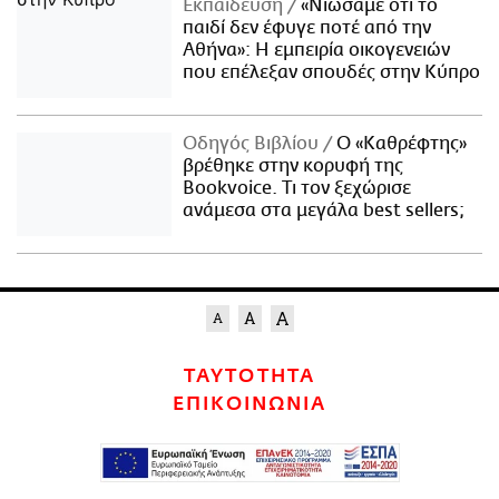
Εκπαίδευση
«Νιώσαμε ότι το
παιδί δεν έφυγε ποτέ από την
Αθήνα»: Η εμπειρία οικογενειών
που επέλεξαν σπουδές στην Κύπρο
Οδηγός Βιβλίου
Ο «Καθρέφτης»
βρέθηκε στην κορυφή της
Bookvoice. Τι τον ξεχώρισε
ανάμεσα στα μεγάλα best sellers;
ΤΑΥΤΟΤΗΤΑ
ΕΠΙΚΟΙΝΩΝΙΑ