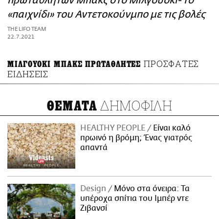
πρωταθλητών Μπακς στο Μιλγουόκι- Το
ΑΜΠΑ
«παιχνίδι» του Αντετοκούνμπο με τις βολές
PRINT
THE LIFO TEAM
22.7.2021
ΠΡΟΣΦΑΤΕΣ
ΜΙΛΓΟΥΟΚΙ ΜΠΑΚΣ ΠΡΩΤΑΘΛΗΤΕΣ
ΕΙΔΗΣΕΙΣ
ΔΗΜΟΦΙΛΗ
ΘΕΜΑΤΑ
HEALTHY PEOPLE
Είναι καλό
πρωινό η βρόμη; Ένας γιατρός
απαντά
Design
Μόνο στα όνειρα: Τα
υπέροχα σπίτια του Ιμπέρ ντε
Ζιβανσί