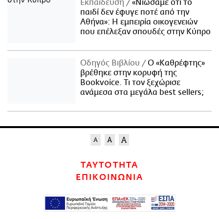
Εκπαίδευση
«Νιώσαμε ότι το
παιδί δεν έφυγε ποτέ από την
Αθήνα»: Η εμπειρία οικογενειών
που επέλεξαν σπουδές στην Κύπρο
Οδηγός Βιβλίου
Ο «Καθρέφτης»
βρέθηκε στην κορυφή της
Bookvoice. Τι τον ξεχώρισε
ανάμεσα στα μεγάλα best sellers;
ΤΑΥΤΟΤΗΤΑ
ΕΠΙΚΟΙΝΩΝΙΑ