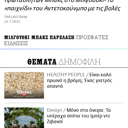
πρωταθλητών Μπακς στο Μιλγουόκι- Το
ΑΜΠΑ
«παιχνίδι» του Αντετοκούνμπο με τις βολές
PRINT
THE LIFO TEAM
22.7.2021
ΠΡΟΣΦΑΤΕΣ
ΜΙΛΓΟΥΟΚΙ ΜΠΑΚΣ ΠΑΡΕΛΑΣΗ
ΕΙΔΗΣΕΙΣ
ΔΗΜΟΦΙΛΗ
ΘΕΜΑΤΑ
HEALTHY PEOPLE
Είναι καλό
πρωινό η βρόμη; Ένας γιατρός
απαντά
Design
Μόνο στα όνειρα: Τα
υπέροχα σπίτια του Ιμπέρ ντε
Ζιβανσί