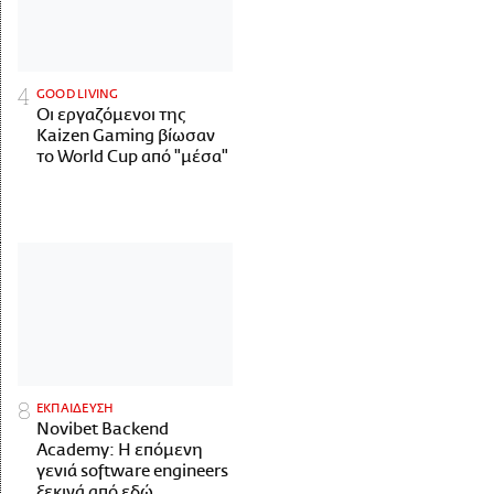
GOOD LIVING
Οι εργαζόμενοι της
Kaizen Gaming βίωσαν
το World Cup από "μέσα"
ΕΚΠΑΙΔΕΥΣΗ
Novibet Backend
Academy: Η επόμενη
γενιά software engineers
ξεκινά από εδώ