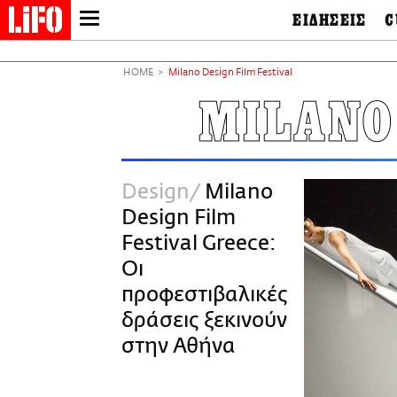
ΕΙΔΗΣΕΙΣ
C
LIFO SHOP
Ελλάδα
Ο
Διεθνή
Μ
NEWSLETTER
HOME
Milano Design Film Festival
Πολιτική
Θ
ΜΙΚΡΟΠΡΑΓΜΑΤΑ
MILANO
Οικονομία
Ει
THE GOOD LIFO
Πολιτισμός
Βι
LIFOLAND
Αθλητισμός
Αρ
CITY GUIDE
& 
Περιβάλλον
Design
Milano
D
ΑΜΠΑ
TV & Media
Φ
Design Film
PRINT
Tech &
Science
Festival Greece:
European Lifo
Οι
προφεστιβαλικές
δράσεις ξεκινούν
στην Αθήνα