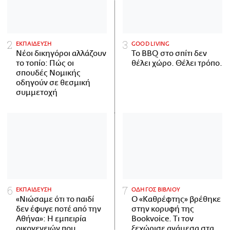
ΕΚΠΑΙΔΕΥΣΗ
GOOD LIVING
Νέοι δικηγόροι αλλάζουν
Το BBQ στο σπίτι δεν
το τοπίο: Πώς οι
θέλει χώρο. Θέλει τρόπο.
σπουδές Νομικής
οδηγούν σε θεσμική
συμμετοχή
ΕΚΠΑΙΔΕΥΣΗ
ΟΔΗΓΟΣ ΒΙΒΛΙΟΥ
«Νιώσαμε ότι το παιδί
Ο «Καθρέφτης» βρέθηκε
δεν έφυγε ποτέ από την
στην κορυφή της
Αθήνα»: Η εμπειρία
Bookvoice. Τι τον
οικογενειών που
ξεχώρισε ανάμεσα στα