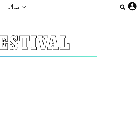
Plus
Θέματα
Συνεντεύξεις
Videos
ESTIVAL
τα
Αφιερώματα
Ζώδια
Εξομολογήσεις
Blogs
η
Οι Αθηναίοι
Απώλειες
Lgbtqi+
Επιλογές