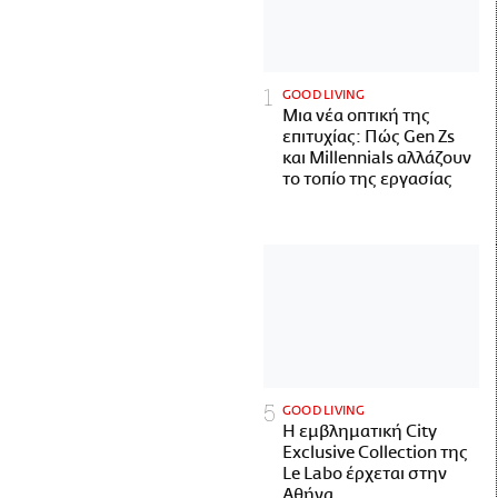
GOOD LIVING
Μια νέα οπτική της
επιτυχίας: Πώς Gen Zs
και Millennials αλλάζουν
το τοπίο της εργασίας
GOOD LIVING
Η εμβληματική City
Exclusive Collection της
Le Labo έρχεται στην
Αθήνα