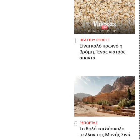
HEALTHY PEOPLE
Είναι καλό πρωινό η
βρόμη; Ένας γιατρός
απαντά
ΡΕΠΟΡΤΑΖ
Το θολό και δύσκολο
μέλλον της Μονής Σινά