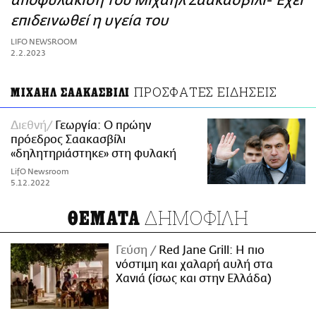
αποφυλάκιση του Μιχαήλ Σαακασβίλι- Έχει
ΑΜΠΑ
επιδεινωθεί η υγεία του
PRINT
LIFO NEWSROOM
2.2.2023
ΠΡΟΣΦΑΤΕΣ ΕΙΔΗΣΕΙΣ
ΜΙΧΑΗΛ ΣΑΑΚΑΣΒΙΛΙ
Διεθνή
Γεωργία: Ο πρώην
πρόεδρος Σαακασβίλι
«δηλητηριάστηκε» στη φυλακή
LifO Newsroom
5.12.2022
ΔΗΜΟΦΙΛΗ
ΘΕΜΑΤΑ
Γεύση
Red Jane Grill: Η πιο
νόστιμη και χαλαρή αυλή στα
Χανιά (ίσως και στην Ελλάδα)