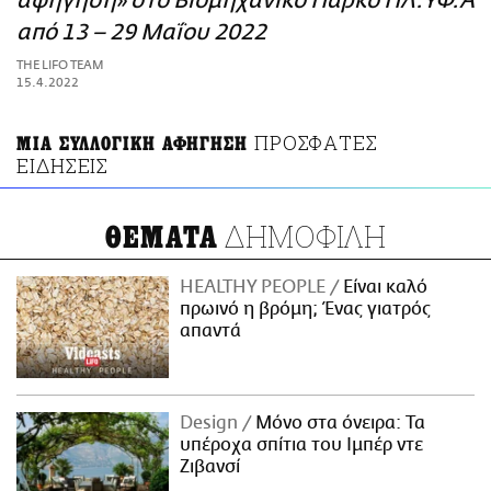
αφήγηση» στο Βιομηχανικό Πάρκο ΠΛ.ΥΦ.Α
ΑΜΠΑ
από 13 – 29 Μαΐου 2022
PRINT
THE LIFO TEAM
15.4.2022
ΠΡΟΣΦΑΤΕΣ
ΜΙΑ ΣΥΛΛΟΓΙΚΗ ΑΦΗΓΗΣΗ
ΕΙΔΗΣΕΙΣ
ΔΗΜΟΦΙΛΗ
ΘΕΜΑΤΑ
HEALTHY PEOPLE
Είναι καλό
πρωινό η βρόμη; Ένας γιατρός
απαντά
Design
Μόνο στα όνειρα: Τα
υπέροχα σπίτια του Ιμπέρ ντε
Ζιβανσί