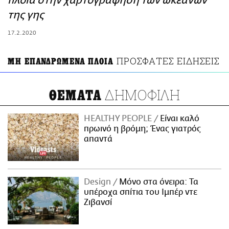
πλοία στην χαρτογράφηση των ωκεανών
ΑΜΠΑ
της γης
PRINT
17.2.2020
ΠΡΟΣΦΑΤΕΣ ΕΙΔΗΣΕΙΣ
ΜΗ ΕΠΑΝΔΡΩΜΕΝΑ ΠΛΟΙΑ
ΔΗΜΟΦΙΛΗ
ΘΕΜΑΤΑ
HEALTHY PEOPLE
Είναι καλό
πρωινό η βρόμη; Ένας γιατρός
απαντά
Design
Μόνο στα όνειρα: Τα
υπέροχα σπίτια του Ιμπέρ ντε
Ζιβανσί