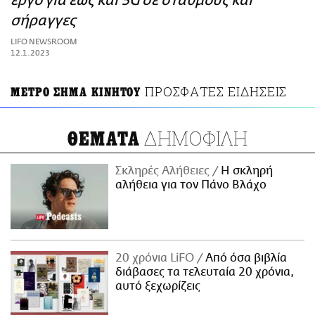
έργο για έως και 5G σε σταθμούς και
ΑΜΠΑ
σήραγγες
PRINT
LIFO NEWSROOM
12.1.2023
ΠΡΟΣΦΑΤΕΣ ΕΙΔΗΣΕΙΣ
ΜΕΤΡΟ ΣΗΜΑ ΚΙΝΗΤΟΥ
ΔΗΜΟΦΙΛΗ
ΘΕΜΑΤΑ
Σκληρές Αλήθειες
H σκληρή
αλήθεια για τον Πάνο Βλάχο
20 χρόνια LiFO
Από όσα βιβλία
διάβασες τα τελευταία 20 χρόνια,
αυτό ξεχωρίζεις