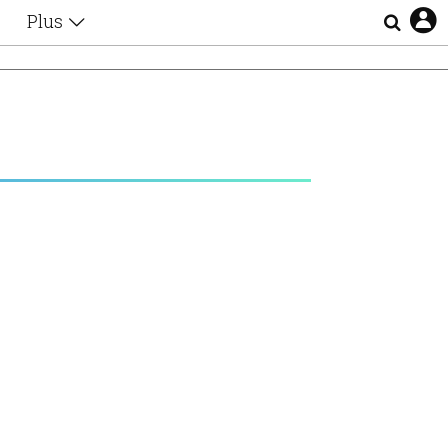
Plus
Θέματα
Συνεντεύξεις
Videos
τα
Αφιερώματα
Ζώδια
Εξομολογήσεις
Blogs
η
Οι Αθηναίοι
Απώλειες
Lgbtqi+
Επιλογές