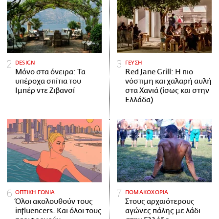
DESIGN
ΓΕΥΣΗ
Μόνο στα όνειρα: Τα
Red Jane Grill: Η πιο
υπέροχα σπίτια του
νόστιμη και χαλαρή αυλή
Ιμπέρ ντε Ζιβανσί
στα Χανιά (ίσως και στην
Ελλάδα)
ΟΠΤΙΚΗ ΓΩΝΙΑ
ΠΟΜΑΚΟΧΩΡΙΑ
Όλοι ακολουθούν τους
Στους αρχαιότερους
influencers. Και όλοι τους
αγώνες πάλης με λάδι