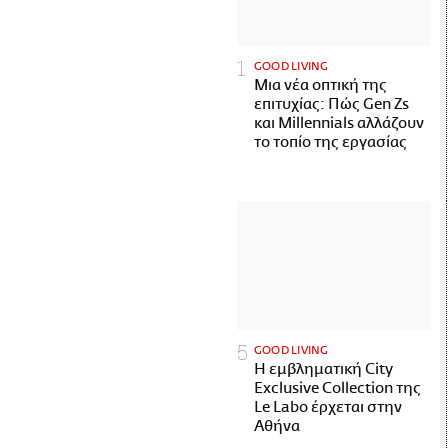
GOOD LIVING
Μια νέα οπτική της
επιτυχίας: Πώς Gen Zs
και Millennials αλλάζουν
το τοπίο της εργασίας
GOOD LIVING
Η εμβληματική City
Exclusive Collection της
Le Labo έρχεται στην
Αθήνα