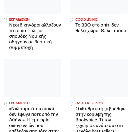
ΕΚΠΑΙΔΕΥΣΗ
GOOD LIVING
Νέοι δικηγόροι αλλάζουν
Το BBQ στο σπίτι δεν
το τοπίο: Πώς οι
θέλει χώρο. Θέλει τρόπο.
σπουδές Νομικής
οδηγούν σε θεσμική
συμμετοχή
ΕΚΠΑΙΔΕΥΣΗ
ΟΔΗΓΟΣ ΒΙΒΛΙΟΥ
«Νιώσαμε ότι το παιδί
Ο «Καθρέφτης» βρέθηκε
δεν έφυγε ποτέ από την
στην κορυφή της
Αθήνα»: Η εμπειρία
Bookvoice. Τι τον
οικογενειών που
ξεχώρισε ανάμεσα στα
επέλεξαν σπουδές στην
μεγάλα best sellers;