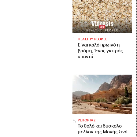
HEALTHY PEOPLE
Είναι καλό πρωινό η
βρόμη; Ένας γιατρός
απαντά
ΡΕΠΟΡΤΑΖ
Το θολό και δύσκολο
μέλλον της Μονής Σινά