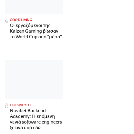
GOOD LIVING
Οι εργαζόμενοι της
Kaizen Gaming βίωσαν
το World Cup από "μέσα"
ΕΚΠΑΙΔΕΥΣΗ
Novibet Backend
Academy: Η επόμενη
γενιά software engineers
ξεκινά από εδώ