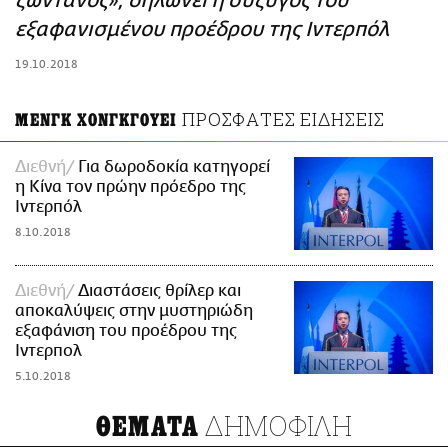
ζωντανός», δηλώνει η σύζυγός του
ΑΜΠΑ
εξαφανισμένου προέδρου της Ιντερπόλ
PRINT
19.10.2018
ΠΡΟΣΦΑΤΕΣ ΕΙΔΗΣΕΙΣ
ΜΕΝΓΚ ΧΟΝΓΚΓΟΥΕΙ
Διεθνή
Για δωροδοκία κατηγορεί
η Κίνα τον πρώην πρόεδρο της
Ιντερπόλ
8.10.2018
Διεθνή
Διαστάσεις θρίλερ και
αποκαλύψεις στην μυστηριώδη
εξαφάνιση του προέδρου της
Ιντερπολ
5.10.2018
ΔΗΜΟΦΙΛΗ
ΘΕΜΑΤΑ