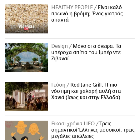
HEALTHY PEOPLE
Είναι καλό
πρωινό η βρόμη; Ένας γιατρός
απαντά
Design
Μόνο στα όνειρα: Τα
υπέροχα σπίτια του Ιμπέρ ντε
Ζιβανσί
Γεύση
Red Jane Grill: Η πιο
νόστιμη και χαλαρή αυλή στα
Χανιά (ίσως και στην Ελλάδα)
Είκοσι χρόνια LIFO
Tρεις
σημαντικοί Έλληνες μουσικοί, τρεις
μεγάλες απώλειες