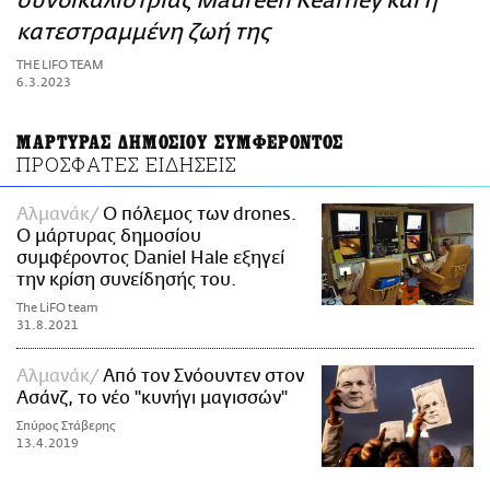
συνδικαλίστριας Maureen Kearney και η
ΑΜΠΑ
κατεστραμμένη ζωή της
PRINT
THE LIFO TEAM
6.3.2023
ΜΑΡΤΥΡΑΣ ΔΗΜΟΣΙΟΥ ΣΥΜΦΕΡΟΝΤΟΣ
ΠΡΟΣΦΑΤΕΣ ΕΙΔΗΣΕΙΣ
Αλμανάκ
Ο πόλεμος των drones.
Ο μάρτυρας δημοσίου
συμφέροντος Daniel Hale εξηγεί
την κρίση συνείδησής του.
The LiFO team
31.8.2021
Αλμανάκ
Από τον Σνόουντεν στον
Ασάνζ, το νέο "κυνήγι μαγισσών"
Σπύρος Στάβερης
13.4.2019