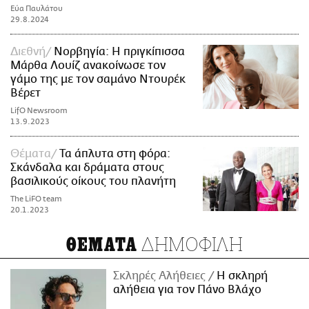
Εύα Παυλάτου
29.8.2024
Διεθνή
Νορβηγία: Η πριγκίπισσα
Μάρθα Λουίζ ανακοίνωσε τον
γάμο της με τον σαμάνο Ντουρέκ
Βέρετ
LifO Newsroom
13.9.2023
Θέματα
Τα άπλυτα στη φόρα:
Σκάνδαλα και δράματα στους
βασιλικούς οίκους του πλανήτη
The LiFO team
20.1.2023
ΔΗΜΟΦΙΛΗ
ΘΕΜΑΤΑ
Σκληρές Αλήθειες
H σκληρή
αλήθεια για τον Πάνο Βλάχο