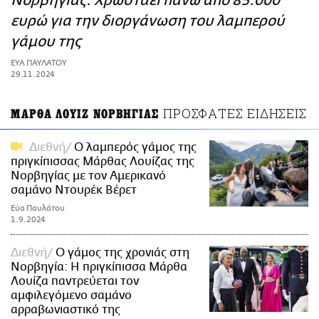
Νορβηγίας: Χρωστάει πάνω από 85.000
ΑΜΠΑ
ευρώ για την διοργάνωση του λαμπερού
PRINT
γάμου της
ΕΥΑ ΠΑΥΛΑΤΟΥ
29.11.2024
ΠΡΟΣΦΑΤΕΣ ΕΙΔΗΣΕΙΣ
ΜΑΡΘΑ ΛΟΥΙΖ ΝΟΡΒΗΓΙΑΣ
Διεθνή
Ο λαμπερός γάμος της
πριγκίπισσας Μάρθας Λουίζας της
Νορβηγίας με τον Αμερικανό
σαμάνο Ντουρέκ Βέρετ
Εύα Παυλάτου
1.9.2024
Διεθνή
Ο γάμος της χρονιάς στη
Νορβηγία: Η πριγκίπισσα Μάρθα
Λουίζα παντρεύεται τον
αμφιλεγόμενο σαμάνο
αρραβωνιαστικό της