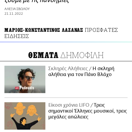
ζούμε με τις πανδημίες
ΑΜΠΑ
ΑΛΕΞΙΑ ΣΒΩΛΟΥ
PRINT
21.11.2022
ΠΡΟΣΦΑΤΕΣ
ΜΑΡΙΟΣ-ΚΩΝΣΤΑΝΤΙΝΟΣ ΛΑΖΑΝΑΣ
ΕΙΔΗΣΕΙΣ
ΔΗΜΟΦΙΛΗ
ΘΕΜΑΤΑ
Σκληρές Αλήθειες
H σκληρή
αλήθεια για τον Πάνο Βλάχο
Είκοσι χρόνια LIFO
Tρεις
σημαντικοί Έλληνες μουσικοί, τρεις
μεγάλες απώλειες