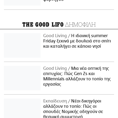
ΔΗΜΟΦΙΛΗ
THE GOOD LIFO
Good Living
Η ιδανική summer
Friday ξεκινά με δουλειά στο σπίτι
και καταλήγει σε κάποιο νησί
Good Living
Μια νέα οπτική της
επιτυχίας: Πώς Gen Zs και
Millennials αλλάζουν το τοπίο της
εργασίας
Εκπαίδευση
Νέοι δικηγόροι
αλλάζουν το τοπίο: Πώς οι
σπουδές Νομικής οδηγούν σε
θεσμική συμμετοχή