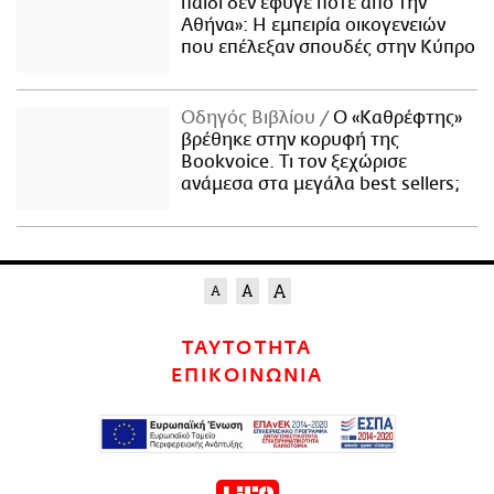
παιδί δεν έφυγε ποτέ από την
Αθήνα»: Η εμπειρία οικογενειών
που επέλεξαν σπουδές στην Κύπρο
Οδηγός Βιβλίου
Ο «Καθρέφτης»
βρέθηκε στην κορυφή της
Bookvoice. Τι τον ξεχώρισε
ανάμεσα στα μεγάλα best sellers;
ΤΑΥΤΟΤΗΤΑ
ΕΠΙΚΟΙΝΩΝΙΑ