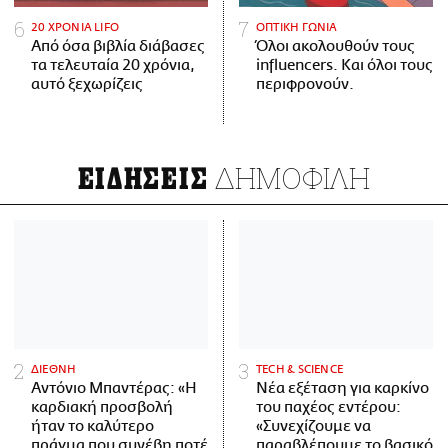
20 ΧΡΟΝΙΑ LIFO
ΟΠΤΙΚΗ ΓΩΝΙΑ
Από όσα βιβλία διάβασες
Όλοι ακολουθούν τους
τα τελευταία 20 χρόνια,
influencers. Και όλοι τους
αυτό ξεχωρίζεις
περιφρονούν.
ΔΗΜΟΦΙΛΗ
ΕΙΔΗΣΕΙΣ
ΔΙΕΘΝΗ
ΤECH & SCIENCE
Αντόνιο Μπαντέρας: «Η
Νέα εξέταση για καρκίνο
καρδιακή προσβολή
του παχέος εντέρου:
ήταν το καλύτερο
«Συνεχίζουμε να
πράγμα που συνέβη ποτέ
παραβλέπουμε το βασικό