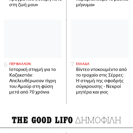
στη ζωή μου»
μήνυμα»
ΠΕΡΙΒΑΛΛΟΝ
ΕΛΛΑΔΑ
Ιστορική στιγμή για το
Βίντεο ντοκουμέντο από
Καζακστάν:
το τροχαίο στις Σέρρες:
Απελευθέρωσαν τίγρη
Η στιγμή της σφοδρής
του Αμούρ στη φύση
σύγκρουσης - Νεκροί
μετά από 70 χρόνια
μητέρα και γιος
ΔΗΜΟΦΙΛΗ
THE GOOD LIFO