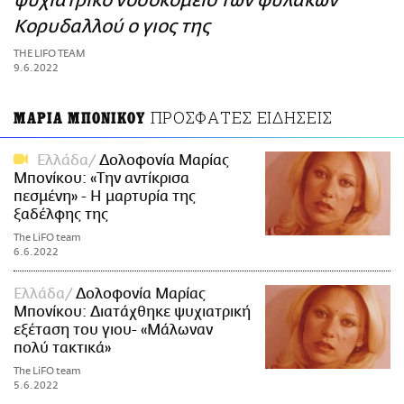
ψυχιατρικό νοσοκομείο των φυλακών
ΑΜΠΑ
Κορυδαλλού ο γιος της
PRINT
THE LIFO TEAM
9.6.2022
ΠΡΟΣΦΑΤΕΣ ΕΙΔΗΣΕΙΣ
ΜΑΡΙΑ ΜΠΟΝΙΚΟΥ
Ελλάδα
Δολοφονία Μαρίας
Μπονίκου: «Την αντίκρισα
πεσμένη» - Η μαρτυρία της
ξαδέλφης της
The LiFO team
6.6.2022
Ελλάδα
Δολοφονία Μαρίας
Μπονίκου: Διατάχθηκε ψυχιατρική
εξέταση του γιου- «Μάλωναν
πολύ τακτικά»
The LiFO team
5.6.2022