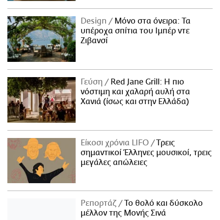
Design
Μόνο στα όνειρα: Τα
υπέροχα σπίτια του Ιμπέρ ντε
Ζιβανσί
Γεύση
Red Jane Grill: Η πιο
νόστιμη και χαλαρή αυλή στα
Χανιά (ίσως και στην Ελλάδα)
Είκοσι χρόνια LIFO
Tρεις
σημαντικοί Έλληνες μουσικοί, τρεις
μεγάλες απώλειες
Ρεπορτάζ
Το θολό και δύσκολο
μέλλον της Μονής Σινά