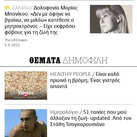
Ελλάδα
Δολοφονία Μαρίας
Μπονίκου: «Δεν με άφηνε να
βγαίνω, να μιλάω» κατέθεσε ο
μητροκτρόνος – Είχε εκφράσει
φόβους για τη ζωή της
The LiFO team
5.6.2022
ΔΗΜΟΦΙΛΗ
ΘΕΜΑΤΑ
HEALTHY PEOPLE
Είναι καλό
πρωινό η βρόμη; Ένας γιατρός
απαντά
Ημερολόγιο
51 ταινίες που μού
άλλαξαν τη ζωή- updated. Aπό τον
Στάθη Τσαγκαρουσιάνο