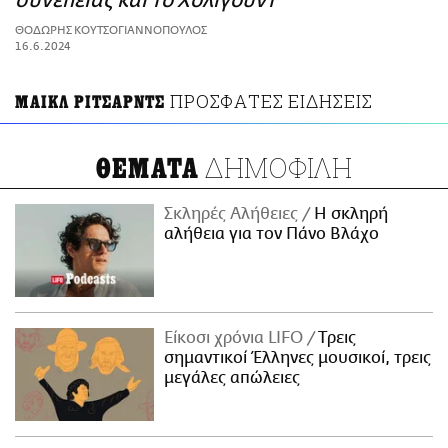
συνέπειας και το Χόλιγουντ
ΑΜΠΑ
ΘΟΔΩΡΗΣ ΚΟΥΤΣΟΓΙΑΝΝΟΠΟΥΛΟΣ
PRINT
16.6.2024
ΠΡΟΣΦΑΤΕΣ ΕΙΔΗΣΕΙΣ
ΜΑΙΚΛ ΡΙΤΣΑΡΝΤΣ
ΔΗΜΟΦΙΛΗ
ΘΕΜΑΤΑ
Σκληρές Αλήθειες
H σκληρή
αλήθεια για τον Πάνο Βλάχο
Είκοσι χρόνια LIFO
Tρεις
σημαντικοί Έλληνες μουσικοί, τρεις
μεγάλες απώλειες