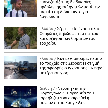
επανεξετάζει τις διαδικασίες
πρόσληψης καθηγητών μετά την
παραίτηση διδάσκοντα για
λογοκλοπή
Ελλάδα
Σέρρες: «Τα έχασα όλα» -
Οι πρώτες δηλώσεις του πατέρα
και συζύγου των θυμάτων του
τροχαίου
Ελλάδα
Βίντεο ντοκουμέντο από
το τροχαίο στις Σέρρες: Η στιγμή
της σφοδρής σύγκρουσης - Νεκροί
μητέρα και γιος
Διεθνή
«Ντροπή για την
Πορτογαλία»: Η πρεσβεία του
Ισραήλ ζητά να ακυρωθεί η
συναυλία του Kanye West