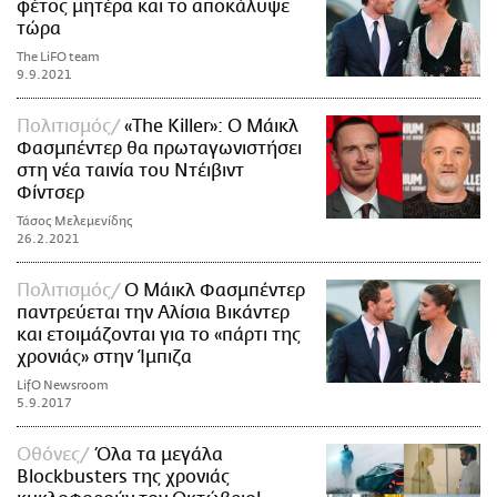
φέτος μητέρα και το αποκάλυψε
τώρα
The LiFO team
9.9.2021
Πολιτισμός
«The Killer»: Ο Μάικλ
Φασμπέντερ θα πρωταγωνιστήσει
στη νέα ταινία του Ντέιβιντ
Φίντσερ
Τάσος Μελεμενίδης
26.2.2021
Πολιτισμός
O Mάικλ Φασμπέντερ
παντρεύεται την Αλίσια Βικάντερ
και ετοιμάζονται για το «πάρτι της
χρονιάς» στην Ίμπιζα
LifO Newsroom
5.9.2017
Οθόνες
Όλα τα μεγάλα
Blockbusters της χρονιάς