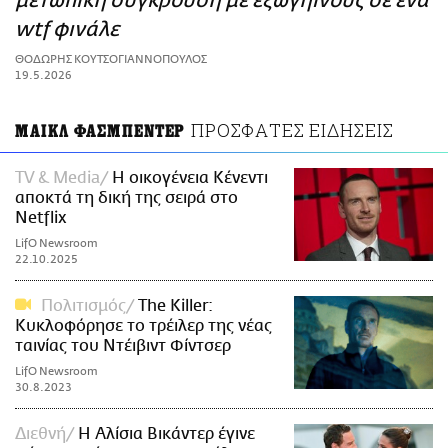
μετωπική σύγκρουση με εξωγήινους σε ένα
ΑΜΠΑ
wtf φινάλε
PRINT
ΘΟΔΩΡΗΣ ΚΟΥΤΣΟΓΙΑΝΝΟΠΟΥΛΟΣ
19.5.2026
ΠΡΟΣΦΑΤΕΣ ΕΙΔΗΣΕΙΣ
ΜΑΙΚΛ ΦΑΣΜΠΕΝΤΕΡ
TV & Media
Η οικογένεια Κένεντι
αποκτά τη δική της σειρά στο
Netflix
LifO Newsroom
22.10.2025
Πολιτισμός
The Killer:
Κυκλοφόρησε το τρέιλερ της νέας
ταινίας του Ντέιβιντ Φίντσερ
LifO Newsroom
30.8.2023
Διεθνή
Η Αλίσια Βικάντερ έγινε