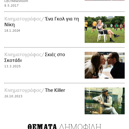
LifO Newsroom
8.5.2017
Κινηματογράφος
Ένα Γκολ για τη
Νίκη
18.1.2024
Κινηματογράφος
Σκιές στο
Σκοτάδι
13.3.2025
Κινηματογράφος
Τhe Killer
26.10.2023
ΔΗΜΟΦΙΛΗ
ΘΕΜΑΤΑ