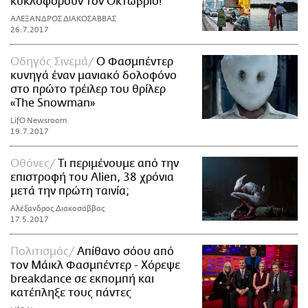
κυκλοφορούν τον Οκτώβριο!
AΛΕΞΑΝΔΡΟΣ ΔΙΑΚΟΣΑΒΒΑΣ
26.7.2017
Οδηγός Σινεμά
Ο Φασμπέντερ
κυνηγά έναν μανιακό δολοφόνο
στο πρώτο τρέιλερ του θρίλερ
«The Snowman»
LifO Newsroom
19.7.2017
Οθόνες
Τι περιμένουμε από την
επιστροφή του Alien, 38 χρόνια
μετά την πρώτη ταινία;
Αλέξανδρος Διακοσάββας
17.5.2017
Πολιτισμός
Απίθανο σόου από
τον Μάικλ Φασμπέντερ - Χόρεψε
breakdance σε εκπομπή και
κατέπληξε τους πάντες