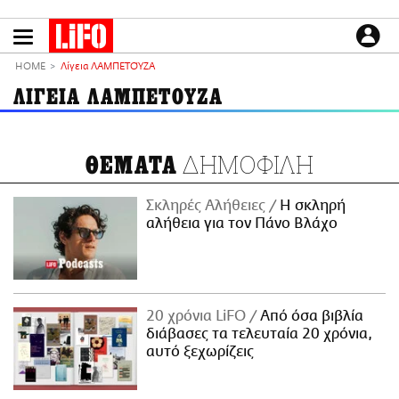
Παράκαμψη
προς
το
ΕΙΔΗΣΕΙΣ
κυρίως
HOME
Λίγεια ΛΑΜΠΕΤΟΎΖΑ
περιεχόμενο
CULTURE
ΛΙΓΕΙΑ ΛΑΜΠΕΤΟΥΖΑ
ΑΠΟΨΕΙΣ
ΤΡΟΠΟΣ ΖΩΗΣ
ΔΗΜΟΦΙΛΗ
ΘΕΜΑΤΑ
PODCASTS
Plus
Σκληρές Αλήθειες
H σκληρή
αλήθεια για τον Πάνο Βλάχο
LIFO SHOP
NEWSLETTER
20 χρόνια LiFO
Από όσα βιβλία
ΜΙΚΡΟΠΡΑΓΜΑΤΑ
διάβασες τα τελευταία 20 χρόνια,
THE GOOD LIFO
αυτό ξεχωρίζεις
LIFOLAND
CITY GUIDE