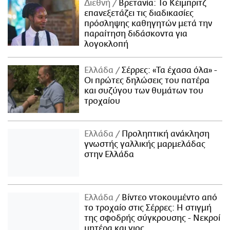
Διεθνή
Βρετανία: Το Κέιμπριτζ
επανεξετάζει τις διαδικασίες
πρόσληψης καθηγητών μετά την
παραίτηση διδάσκοντα για
λογοκλοπή
Ελλάδα
Σέρρες: «Τα έχασα όλα» -
Οι πρώτες δηλώσεις του πατέρα
και συζύγου των θυμάτων του
τροχαίου
Ελλάδα
Προληπτική ανάκληση
γνωστής γαλλικής μαρμελάδας
στην Ελλάδα
Ελλάδα
Βίντεο ντοκουμέντο από
το τροχαίο στις Σέρρες: Η στιγμή
της σφοδρής σύγκρουσης - Νεκροί
μητέρα και γιος