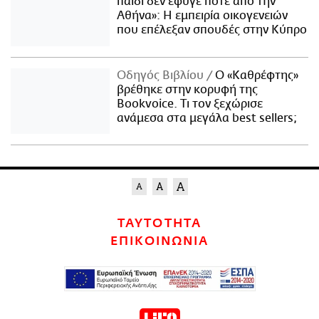
παιδί δεν έφυγε ποτέ από την
Αθήνα»: Η εμπειρία οικογενειών
που επέλεξαν σπουδές στην Κύπρο
Οδηγός Βιβλίου
Ο «Καθρέφτης»
βρέθηκε στην κορυφή της
Bookvoice. Τι τον ξεχώρισε
ανάμεσα στα μεγάλα best sellers;
ΤΑΥΤΟΤΗΤΑ
ΕΠΙΚΟΙΝΩΝΙΑ