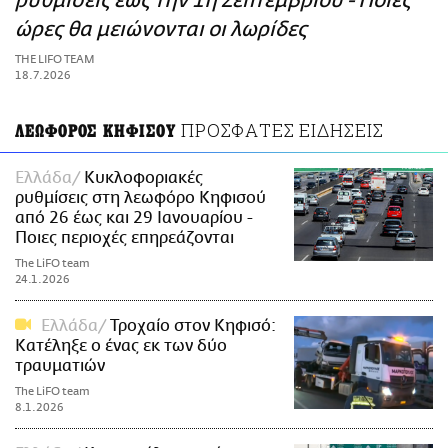
ρυθμίσεις έως την 1η Σεπτεμβρίου - Ποιες
ΑΜΠΑ
ώρες θα μειώνονται οι λωρίδες
PRINT
THE LIFO TEAM
18.7.2026
ΠΡΟΣΦΑΤΕΣ ΕΙΔΗΣΕΙΣ
ΛΕΩΦΟΡΟΣ ΚΗΦΙΣΟΥ
Ελλάδα
Κυκλοφοριακές
ρυθμίσεις στη λεωφόρο Κηφισού
από 26 έως και 29 Ιανουαρίου -
Ποιες περιοχές επηρεάζονται
The LiFO team
24.1.2026
Ελλάδα
Τροχαίο στον Κηφισό:
Κατέληξε ο ένας εκ των δύο
τραυματιών
The LiFO team
8.1.2026