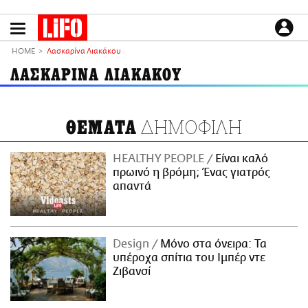
Παράκαμψη
προς
το
ΕΙΔΗΣΕΙΣ
κυρίως
HOME
Λασκαρίνα Λιακάκου
περιεχόμενο
CULTURE
ΛΑΣΚΑΡΙΝΑ ΛΙΑΚΑΚΟΥ
ΑΠΟΨΕΙΣ
ΤΡΟΠΟΣ ΖΩΗΣ
ΔΗΜΟΦΙΛΗ
ΘΕΜΑΤΑ
PODCASTS
Plus
HEALTHY PEOPLE
Είναι καλό
πρωινό η βρόμη; Ένας γιατρός
απαντά
LIFO SHOP
NEWSLETTER
Design
Μόνο στα όνειρα: Τα
ΜΙΚΡΟΠΡΑΓΜΑΤΑ
υπέροχα σπίτια του Ιμπέρ ντε
THE GOOD LIFO
Ζιβανσί
LIFOLAND
CITY GUIDE