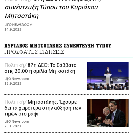
ΑΜΠΑ
συνέντευξη Τύπου του Κυριάκου
PRINT
Μητσοτάκη
LIFO NEWSROOM
14.9.2023
ΚΥΡΙΑΚΟΣ ΜΗΤΣΟΤΑΚΗΣ ΣΥΝΕΝΤΕΥΞΗ ΤΥΠΟΥ
ΠΡΟΣΦΑΤΕΣ ΕΙΔΗΣΕΙΣ
Πολιτική
87η ΔΕΘ: Το Σάββατο
στις 20:00 η ομιλία Μητσοτάκη
LifO Newsroom
13.9.2023
Πολιτική
Μητσοτάκης: Έχουμε
δει τα χειρότερα στην αύξηση των
τιμών στο ράφι
LifO Newsroom
23.1.2023