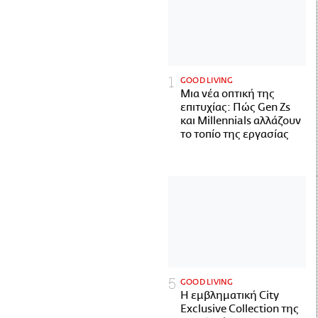
GOOD LIVING
Μια νέα οπτική της
επιτυχίας: Πώς Gen Zs
και Millennials αλλάζουν
το τοπίο της εργασίας
GOOD LIVING
Η εμβληματική City
Exclusive Collection της