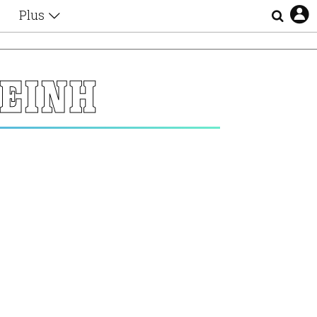
Plus
Θέματα
Συνεντεύξεις
Videos
ΤΕΙΝΗ
τα
Αφιερώματα
Ζώδια
Εξομολογήσεις
Blogs
η
Οι Αθηναίοι
Απώλειες
Lgbtqi+
Επιλογές