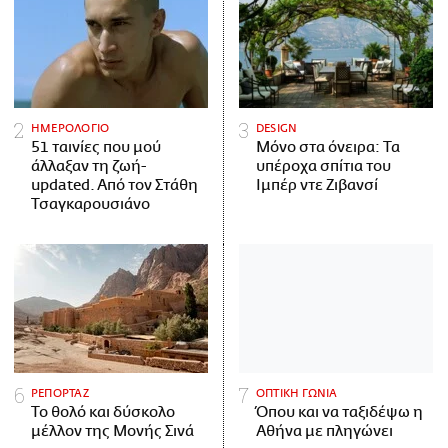
ΗΜΕΡΟΛΟΓΙΟ
DESIGN
51 ταινίες που μού
Μόνο στα όνειρα: Τα
άλλαξαν τη ζωή-
υπέροχα σπίτια του
updated. Aπό τον Στάθη
Ιμπέρ ντε Ζιβανσί
Τσαγκαρουσιάνο
ΡΕΠΟΡΤΑΖ
ΟΠΤΙΚΗ ΓΩΝΙΑ
Το θολό και δύσκολο
Όπου και να ταξιδέψω η
μέλλον της Μονής Σινά
Αθήνα με πληγώνει