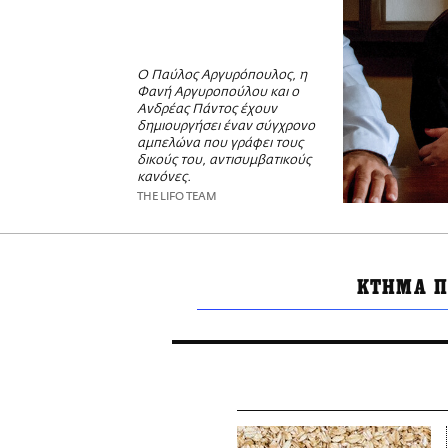
Ο Παύλος Αργυρόπουλος, η
Φανή Αργυροπούλου και ο
Ανδρέας Πάντος έχουν
δημιουργήσει έναν σύγχρονο
αμπελώνα που γράφει τους
δικούς του, αντισυμβατικούς
κανόνες.
THE LIFO TEAM
ΚΤΗΜΑ Π