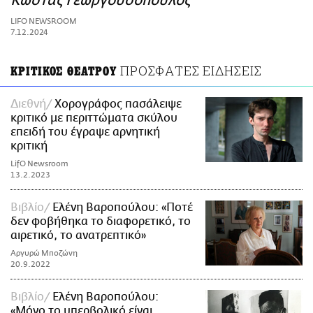
Κώστας Γεωργουσόπουλος
ΑΜΠΑ
LIFO NEWSROOM
PRINT
7.12.2024
ΠΡΟΣΦΑΤΕΣ ΕΙΔΗΣΕΙΣ
ΚΡΙΤΙΚΟΣ ΘΕΑΤΡΟΥ
Διεθνή
Χορογράφος πασάλειψε
κριτικό με περιττώματα σκύλου
επειδή του έγραψε αρνητική
κριτική
LifO Newsroom
13.2.2023
Βιβλίο
Ελένη Βαροπούλου: «Ποτέ
δεν φοβήθηκα το διαφορετικό, το
αιρετικό, το ανατρεπτικό»
Αργυρώ Μποζώνη
20.9.2022
Βιβλίο
Ελένη Βαροπούλου:
«Μόνο το υπερβολικό είναι