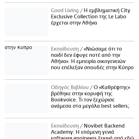
Good Living
Η εμβληματική City
Exclusive Collection της Le Labo
έρχεται στην Αθήνα
Εκπαίδευση
«Νιώσαμε ότι το
παιδί δεν έφυγε ποτέ από την
Αθήνα»: Η εμπειρία οικογενειών
που επέλεξαν σπουδές στην Κύπρο
Οδηγός Βιβλίου
Ο «Καθρέφτης»
βρέθηκε στην κορυφή της
Bookvoice. Τι τον ξεχώρισε
ανάμεσα στα μεγάλα best sellers;
Εκπαίδευση
Novibet Backend
Academy: Η επόμενη γενιά
software engineers ξεκινά από εδώ