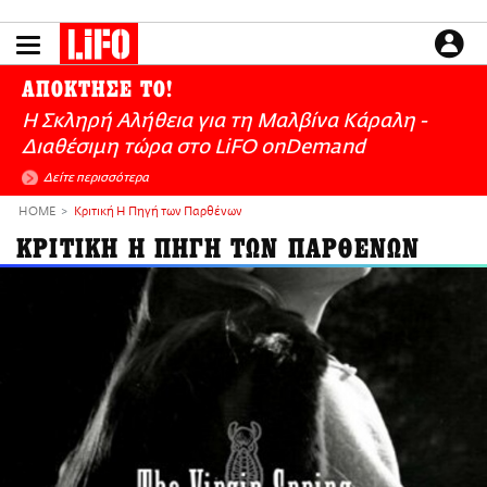
Παράκαμψη
προς
το
ΕΙΔΗΣΕΙΣ
κυρίως
ΑΠΟΚΤΗΣΕ ΤΟ!
περιεχόμενο
CULTURE
Η Σκληρή Αλήθεια για τη Μαλβίνα Κάραλη -
ΑΠΟΨΕΙΣ
Διαθέσιμη τώρα στo LiFO onDemand
ΤΡΟΠΟΣ ΖΩΗΣ
Δείτε περισσότερα
PODCASTS
HOME
Κριτική Η Πηγή των Παρθένων
Plus
ΚΡΙΤΙΚΗ Η ΠΗΓΗ ΤΩΝ ΠΑΡΘΕΝΩΝ
LIFO SHOP
NEWSLETTER
ΜΙΚΡΟΠΡΑΓΜΑΤΑ
THE GOOD LIFO
LIFOLAND
CITY GUIDE