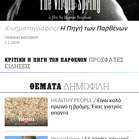
ΑΜΠΑ
PRINT
Κινηματογράφος
Η Πηγή των Παρθένων
ΓΙΑΝΝΗΣ ΒΑΣΙΛΕΙΟΥ
1.1.1970
ΠΡΟΣΦΑΤΕΣ
ΚΡΙΤΙΚΗ Η ΠΗΓΗ ΤΩΝ ΠΑΡΘΕΝΩΝ
ΕΙΔΗΣΕΙΣ
ΔΗΜΟΦΙΛΗ
ΘΕΜΑΤΑ
HEALTHY PEOPLE
Είναι καλό
πρωινό η βρόμη; Ένας γιατρός
απαντά
Ημερολόγιο
51 ταινίες που μού