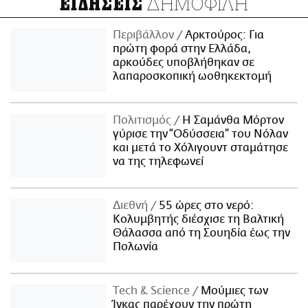
ΔΗΜΟΦΙΛΗ
ΕΙΔΗΣΕΙΣ
Περιβάλλον
Αρκτούρος: Για
πρώτη φορά στην Ελλάδα,
αρκούδες υποβλήθηκαν σε
λαπαροσκοπική ωοθηκεκτομή
Πολιτισμός
Η Σαμάνθα Μόρτον
γύρισε την “Οδύσσεια” του Νόλαν
και μετά το Χόλιγουντ σταμάτησε
να της τηλεφωνεί
Διεθνή
55 ώρες στο νερό:
Κολυμβητής διέσχισε τη Βαλτική
Θάλασσα από τη Σουηδία έως την
Πολωνία
Τech & Science
Μούμιες των
Ίνκας παρέχουν την πρώτη