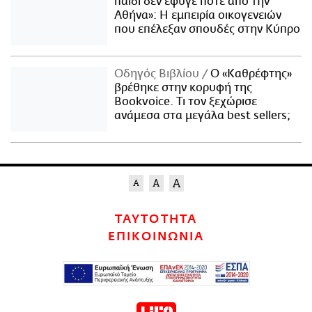
παιδί δεν έφυγε ποτέ από την
Αθήνα»: Η εμπειρία οικογενειών
που επέλεξαν σπουδές στην Κύπρο
Οδηγός Βιβλίου
Ο «Καθρέφτης»
βρέθηκε στην κορυφή της
Bookvoice. Τι τον ξεχώρισε
ανάμεσα στα μεγάλα best sellers;
ΤΑΥΤΟΤΗΤΑ
ΕΠΙΚΟΙΝΩΝΙΑ