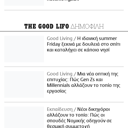
ΔΗΜΟΦΙΛΗ
THE GOOD LIFO
Good Living
Η ιδανική summer
Friday ξεκινά με δουλειά στο σπίτι
και καταλήγει σε κάποιο νησί
Good Living
Μια νέα οπτική της
επιτυχίας: Πώς Gen Zs και
Millennials αλλάζουν το τοπίο της
εργασίας
Εκπαίδευση
Νέοι δικηγόροι
αλλάζουν το τοπίο: Πώς οι
σπουδές Νομικής οδηγούν σε
θεσμική συμμετοχή