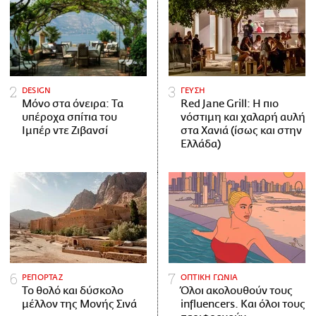
DESIGN
ΓΕΥΣΗ
Μόνο στα όνειρα: Τα
Red Jane Grill: Η πιο
υπέροχα σπίτια του
νόστιμη και χαλαρή αυλή
Ιμπέρ ντε Ζιβανσί
στα Χανιά (ίσως και στην
Ελλάδα)
ΡΕΠΟΡΤΑΖ
ΟΠΤΙΚΗ ΓΩΝΙΑ
Το θολό και δύσκολο
Όλοι ακολουθούν τους
μέλλον της Μονής Σινά
influencers. Και όλοι τους