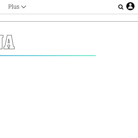
Plus
Θέματα
Συνεντεύξεις
Videos
ΝΑ
τα
Αφιερώματα
Ζώδια
Εξομολογήσεις
Blogs
η
Οι Αθηναίοι
Απώλειες
Lgbtqi+
Επιλογές