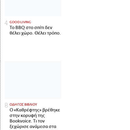
GOOD LIVING
Το BBQ στο σπίτι δεν
θέλει χώρο. Θέλει τρόπο.
ΟΔΗΓΟΣ ΒΙΒΛΙΟΥ
Ο «Καθρέφτης» βρέθηκε
στην κορυφή της
Bookvoice. Τι τον
ξεχώρισε ανάμεσα στα