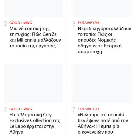
GOOD LIVING
ΕΚΠΑΙΔΕΥΣΗ
Μια νέα οπτική της
Νέοι δικηγόροι αλλάζουν
επιτυχίας: Πώς Gen Zs
το τοπίο: Πώς οι
και Millennials αλλάζουν
σπουδές Νομικής
το τοπίο της εργασίας
οδηγούν σε θεσμική
συμμετοχή
GOOD LIVING
ΕΚΠΑΙΔΕΥΣΗ
Η εμβληματική City
«Νιώσαμε ότι το παιδί
Exclusive Collection της
δεν έφυγε ποτέ από την
Le Labo έρχεται στην
Αθήνα»: Η εμπειρία
Αθήνα
οικογενειών που