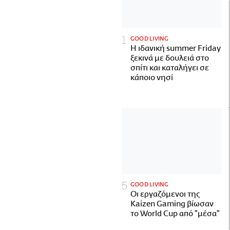
GOOD LIVING
Η ιδανική summer Friday
ξεκινά με δουλειά στο
σπίτι και καταλήγει σε
κάποιο νησί
GOOD LIVING
Οι εργαζόμενοι της
Kaizen Gaming βίωσαν
το World Cup από "μέσα"