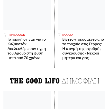
ΠΕΡΙΒΑΛΛΟΝ
ΕΛΛΑΔΑ
Ιστορική στιγμή για το
Βίντεο ντοκουμέντο από
Καζακστάν:
το τροχαίο στις Σέρρες:
Απελευθέρωσαν τίγρη
Η στιγμή της σφοδρής
του Αμούρ στη φύση
σύγκρουσης - Νεκροί
μετά από 70 χρόνια
μητέρα και γιος
ΔΗΜΟΦΙΛΗ
THE GOOD LIFO