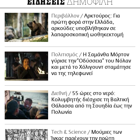
ΔΗΜΟΦΙΛΗ
ΕΙΔΗΣΕΙΣ
Περιβάλλον
Αρκτούρος: Για
πρώτη φορά στην Ελλάδα,
αρκούδες υποβλήθηκαν σε
λαπαροσκοπική ωοθηκεκτομή
Πολιτισμός
Η Σαμάνθα Μόρτον
γύρισε την “Οδύσσεια” του Νόλαν
και μετά το Χόλιγουντ σταμάτησε
να της τηλεφωνεί
Διεθνή
55 ώρες στο νερό:
Κολυμβητής διέσχισε τη Βαλτική
Θάλασσα από τη Σουηδία έως την
Πολωνία
Τech & Science
Μούμιες των
Ίνκας παρέχουν την πρώτη