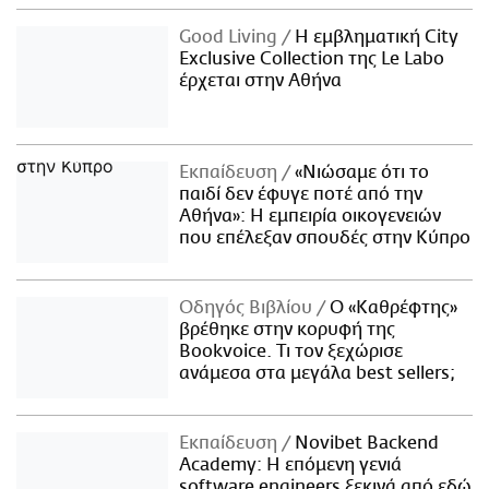
Good Living
Η εμβληματική City
Exclusive Collection της Le Labo
έρχεται στην Αθήνα
Εκπαίδευση
«Νιώσαμε ότι το
παιδί δεν έφυγε ποτέ από την
Αθήνα»: Η εμπειρία οικογενειών
που επέλεξαν σπουδές στην Κύπρο
Οδηγός Βιβλίου
Ο «Καθρέφτης»
βρέθηκε στην κορυφή της
Bookvoice. Τι τον ξεχώρισε
ανάμεσα στα μεγάλα best sellers;
Εκπαίδευση
Novibet Backend
Academy: Η επόμενη γενιά
software engineers ξεκινά από εδώ