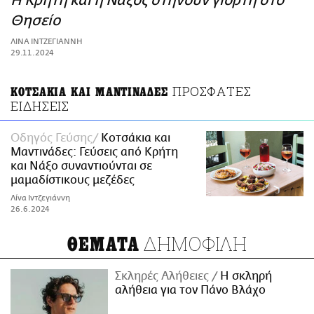
H Κρήτη και η Νάξος στήνουν γιορτή στο
ΑΜΠΑ
Θησείο
PRINT
ΛΙΝΑ ΙΝΤΖΕΓΙΑΝΝΗ
29.11.2024
ΠΡΟΣΦΑΤΕΣ
ΚΟΤΣΑΚΙΑ ΚΑΙ ΜΑΝΤΙΝΑΔΕΣ
ΕΙΔΗΣΕΙΣ
Οδηγός Γεύσης
Κοτσάκια και
Μαντινάδες: Γεύσεις από Κρήτη
και Νάξο συναντιούνται σε
μαμαδίστικους μεζέδες
Λίνα Ιντζεγιάννη
26.6.2024
ΔΗΜΟΦΙΛΗ
ΘΕΜΑΤΑ
Σκληρές Αλήθειες
H σκληρή
αλήθεια για τον Πάνο Βλάχο