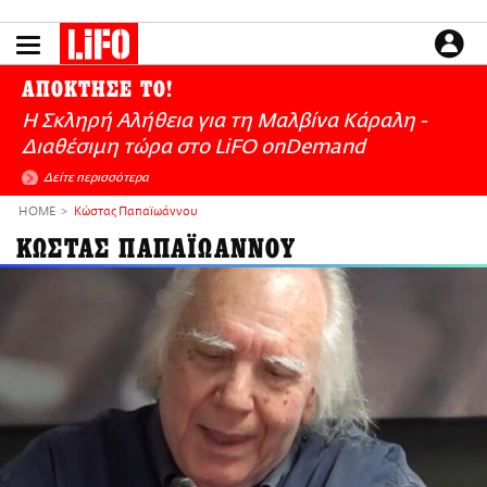
Παράκαμψη
προς
το
ΕΙΔΗΣΕΙΣ
κυρίως
ΑΠΟΚΤΗΣΕ ΤΟ!
περιεχόμενο
CULTURE
Η Σκληρή Αλήθεια για τη Μαλβίνα Κάραλη -
ΑΠΟΨΕΙΣ
Διαθέσιμη τώρα στo LiFO onDemand
ΤΡΟΠΟΣ ΖΩΗΣ
Δείτε περισσότερα
PODCASTS
HOME
Κώστας Παπαϊωάννου
Plus
ΚΩΣΤΑΣ ΠΑΠΑΪΩΑΝΝΟΥ
LIFO SHOP
NEWSLETTER
ΜΙΚΡΟΠΡΑΓΜΑΤΑ
THE GOOD LIFO
LIFOLAND
CITY GUIDE