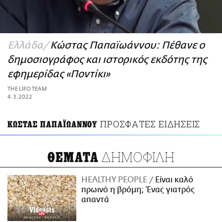
ΑΜΠΑ
PRINT
Ελλάδα
Κώστας Παπαϊωάννου: Πέθανε ο
δημοσιογράφος και ιστορικός εκδότης της
εφημερίδας «Ποντίκι»
THE LIFO TEAM
4.3.2022
ΠΡΟΣΦΑΤΕΣ ΕΙΔΗΣΕΙΣ
ΚΩΣΤΑΣ ΠΑΠΑΪΩΑΝΝΟΥ
ΔΗΜΟΦΙΛΗ
ΘΕΜΑΤΑ
HEALTHY PEOPLE
Είναι καλό
πρωινό η βρόμη; Ένας γιατρός
απαντά