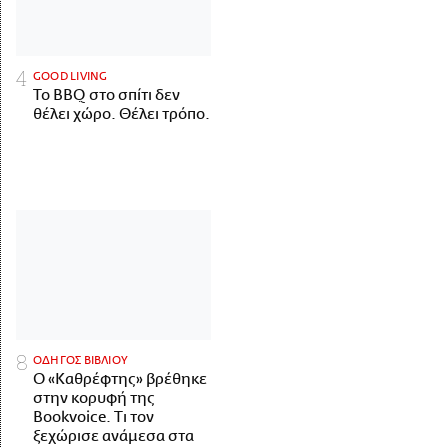
GOOD LIVING
Το BBQ στο σπίτι δεν
θέλει χώρο. Θέλει τρόπο.
ΟΔΗΓΟΣ ΒΙΒΛΙΟΥ
Ο «Καθρέφτης» βρέθηκε
στην κορυφή της
Bookvoice. Τι τον
ξεχώρισε ανάμεσα στα