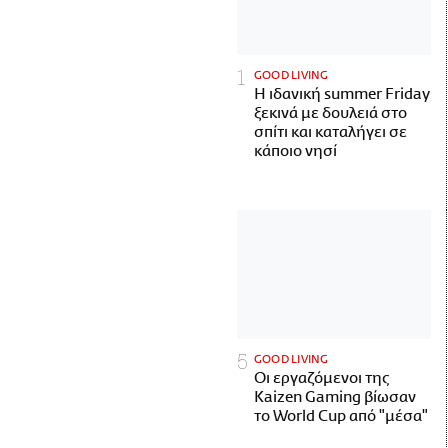
GOOD LIVING
Η ιδανική summer Friday
ξεκινά με δουλειά στο
σπίτι και καταλήγει σε
κάποιο νησί
GOOD LIVING
Οι εργαζόμενοι της
Kaizen Gaming βίωσαν
το World Cup από "μέσα"