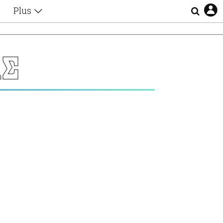
Plus
Θέματα
Συνεντεύξεις
Videos
ΑΣ
τα
Αφιερώματα
Ζώδια
Εξομολογήσεις
Blogs
η
Οι Αθηναίοι
Απώλειες
Lgbtqi+
Επιλογές