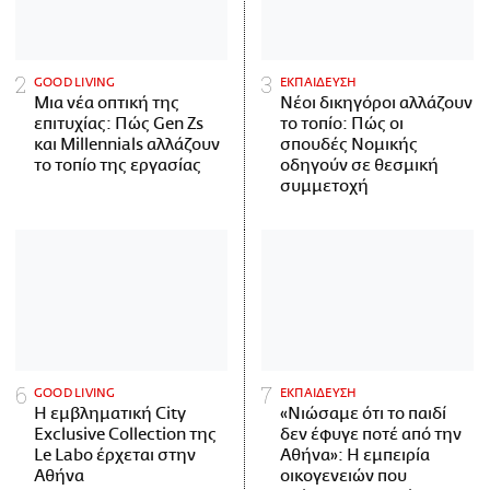
GOOD LIVING
ΕΚΠΑΙΔΕΥΣΗ
Μια νέα οπτική της
Νέοι δικηγόροι αλλάζουν
επιτυχίας: Πώς Gen Zs
το τοπίο: Πώς οι
και Millennials αλλάζουν
σπουδές Νομικής
το τοπίο της εργασίας
οδηγούν σε θεσμική
συμμετοχή
GOOD LIVING
ΕΚΠΑΙΔΕΥΣΗ
Η εμβληματική City
«Νιώσαμε ότι το παιδί
Exclusive Collection της
δεν έφυγε ποτέ από την
Le Labo έρχεται στην
Αθήνα»: Η εμπειρία
Αθήνα
οικογενειών που