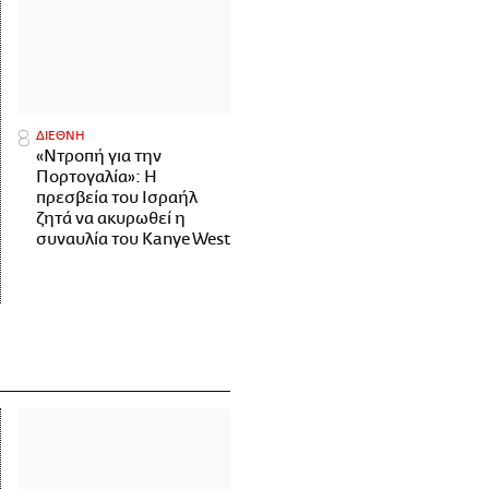
ΔΙΕΘΝΗ
«Ντροπή για την
Πορτογαλία»: Η
πρεσβεία του Ισραήλ
ζητά να ακυρωθεί η
συναυλία του Kanye West