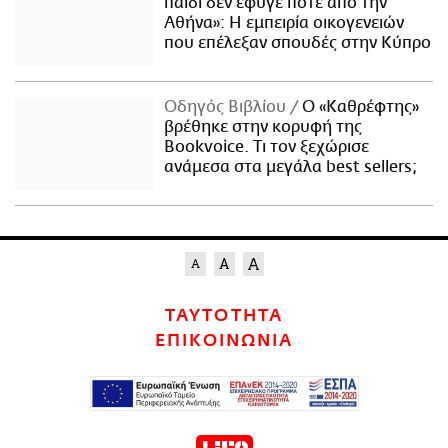
παιδί δεν έφυγε ποτέ από την
Αθήνα»: Η εμπειρία οικογενειών
που επέλεξαν σπουδές στην Κύπρο
Οδηγός Βιβλίου
Ο «Καθρέφτης»
βρέθηκε στην κορυφή της
Bookvoice. Τι τον ξεχώρισε
ανάμεσα στα μεγάλα best sellers;
ΤΑΥΤΟΤΗΤΑ
ΕΠΙΚΟΙΝΩΝΙΑ