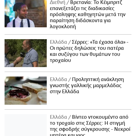
Διεθνή
Βρετανία: Το Κέιμπριτζ
επανεξετάζει τις διαδικασίες
πρόσληψης καθηγητών μετά την
παραίτηση διδάσκοντα για
λογοκλοπή
Ελλάδα
Σέρρες: «Τα έχασα όλα» -
Οι πρώτες δηλώσεις του πατέρα
και συζύγου των θυμάτων του
τροχαίου
Ελλάδα
Προληπτική ανάκληση
γνωστής γαλλικής μαρμελάδας
στην Ελλάδα
Ελλάδα
Βίντεο ντοκουμέντο από
το τροχαίο στις Σέρρες: Η στιγμή
της σφοδρής σύγκρουσης - Νεκροί
μητέρα και γιος