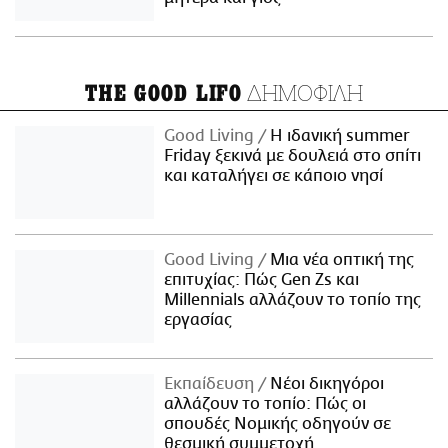
ΔΗΜΟΦΙΛΗ
THE GOOD LIFO
Good Living
Η ιδανική summer
Friday ξεκινά με δουλειά στο σπίτι
και καταλήγει σε κάποιο νησί
Good Living
Μια νέα οπτική της
επιτυχίας: Πώς Gen Zs και
Millennials αλλάζουν το τοπίο της
εργασίας
Εκπαίδευση
Νέοι δικηγόροι
αλλάζουν το τοπίο: Πώς οι
σπουδές Νομικής οδηγούν σε
θεσμική συμμετοχή