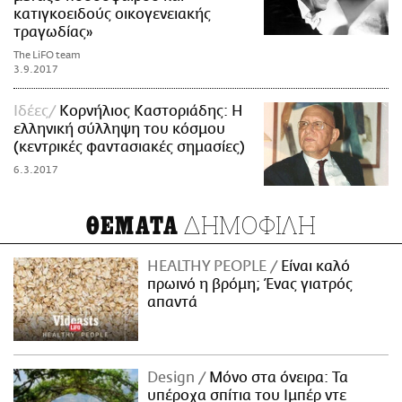
κατιγκοειδούς οικογενειακής
τραγωδίας»
The LiFO team
3.9.2017
Ιδέες
Κορνήλιος Καστοριάδης: Η
ελληνική σύλληψη του κόσμου
(κεντρικές φαντασιακές σημασίες)
6.3.2017
ΔΗΜΟΦΙΛΗ
ΘΕΜΑΤΑ
HEALTHY PEOPLE
Είναι καλό
πρωινό η βρόμη; Ένας γιατρός
απαντά
Design
Μόνο στα όνειρα: Τα
υπέροχα σπίτια του Ιμπέρ ντε