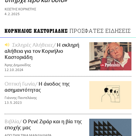
υπήρχε ιερό και όσιο»
ΑΜΠΑ
ΚΩΣΤΗΣ ΚΟΡΝΕΤΗΣ
PRINT
4.2.2025
ΠΡΟΣΦΑΤΕΣ ΕΙΔΗΣΕΙΣ
ΚΟΡΝΗΛΙΟΣ ΚΑΣΤΟΡΙΑΔΗΣ
Σκληρές Αλήθειες
Η σκληρή
αλήθεια για τον Κορνήλιο
Καστοριάδη
Άρης Δημοκίδης
12.10.2024
Οπτική Γωνία
Η άνοδος της
ασημαντότητας
Γιάννης Παντελάκης
13.5.2023
Βιβλία
Ο Ρενέ Ζιράρ και η βία της
εποχής μας
ΑΠΟ ΤΗΝ ΤΙΝΑ ΜΑΝΔΗΛΑΡΑ