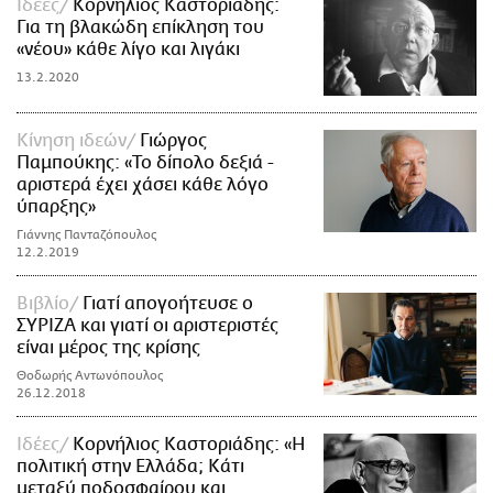
Ιδέες
Kορνήλιος Καστοριάδης:
Για τη βλακώδη επίκληση του
«νέου» κάθε λίγο και λιγάκι
13.2.2020
Κίνηση ιδεών
Γιώργος
Παμπούκης: «Το δίπολο δεξιά -
αριστερά έχει χάσει κάθε λόγο
ύπαρξης»
Γιάννης Πανταζόπουλος
12.2.2019
Βιβλίο
Γιατί απογοήτευσε ο
ΣΥΡΙΖΑ και γιατί οι αριστεριστές
είναι μέρος της κρίσης
Θοδωρής Αντωνόπουλος
26.12.2018
Ιδέες
Κορνήλιος Καστοριάδης: «Η
πολιτική στην Ελλάδα; Κάτι
μεταξύ ποδοσφαίρου και