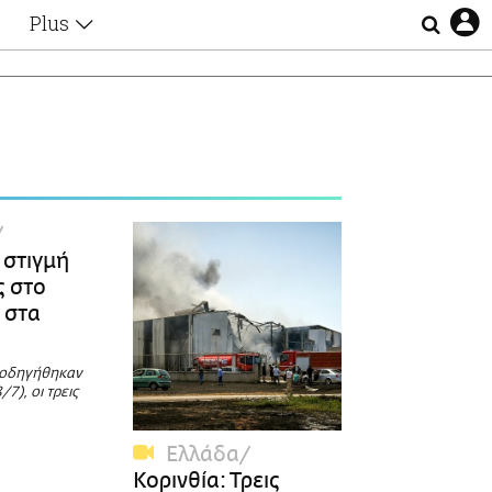
Plus
Θέματα
Συνεντεύξεις
Videos
τα
Αφιερώματα
Ζώδια
Εξομολογήσεις
Blogs
η
Οι Αθηναίοι
 στιγμή
Απώλειες
ς στο
Lgbtqi+
 στα
Επιλογές
 οδηγήθηκαν
/7), οι τρεις
Ελλάδα
Κορινθία: Τρεις