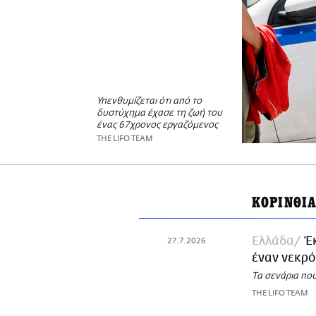
Υπενθυμίζεται ότι από το
δυστύχημα έχασε τη ζωή του
ένας 67χρονος εργαζόμενος
THE LIFO TEAM
ΚΟΡΙΝΘΙ
Ελλάδα
Έ
27.7.2026
έναν νεκρό
Τα σενάρια που
THE LIFO TEAM