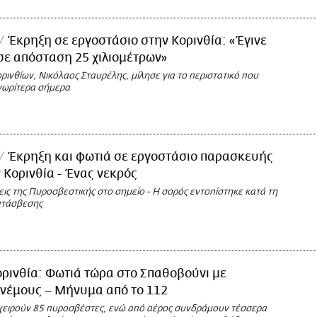
Έκρηξη σε εργοστάσιο στην Κορινθία: «Έγινε
σε απόσταση 25 χιλιομέτρων»
ινθίων, Νικόλαος Σταυρέλης, μίλησε για το περιστατικό που
νωρίτερα σήμερα
Έκρηξη και φωτιά σε εργοστάσιο παρασκευής
ν Κορινθία - Ένας νεκρός
ις της Πυροσβεστικής στο σημείο - Η σορός εντοπίστηκε κατά τη
κατάσβεσης
ρινθία: Φωτιά τώρα στο Σπαθοβούνι με
ανέμους – Μήνυμα από το 112
ιχειρούν 85 πυροσβέστες, ενώ από αέρος συνδράμουν τέσσερα