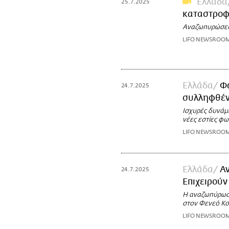
Ελλάδα
25.7.2025
καταστροφ
Αναζωπυρώσεις
LIFO NEWSROO
Ελλάδα
Φω
24.7.2025
συλληφθέντ
Ισχυρές δυνάμε
νέες εστίες φω
LIFO NEWSROO
Ελλάδα
Α
24.7.2025
Επιχειρούν
Η αναζωπύρωση
στον Φενεό Κορ
LIFO NEWSROO