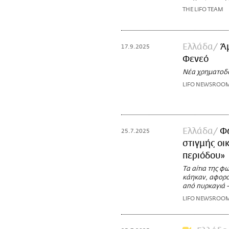
THE LIFO TEAM
Ελλάδα
Ά
17.9.2025
Φενεό
Νέα χρηματοδό
LIFO NEWSROO
Ελλάδα
Φω
25.7.2025
στιγμής οι
περιόδου»
Τα αίτια της φ
κάηκαν, αφορο
από πυρκαγιά -
LIFO NEWSROO