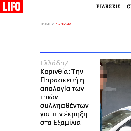
ΕΙΔΗΣΕΙΣ
C
LIFO SHOP
Ελλάδα
Ο
Διεθνή
Μ
NEWSLETTER
HOME
ΚΟΡΙΝΘΙΑ
Πολιτική
Θ
ΜΙΚΡΟΠΡΑΓΜΑΤΑ
Οικονομία
Ει
THE GOOD LIFO
Πολιτισμός
Βι
LIFOLAND
Αθλητισμός
Αρ
CITY GUIDE
& 
Περιβάλλον
Ελλάδα
D
ΑΜΠΑ
TV & Media
Φ
Κορινθία: Την
PRINT
Tech &
Science
Παρασκευή η
European Lifo
απολογία των
τριών
συλληφθέντων
για την έκρηξη
στα Εξαμίλια