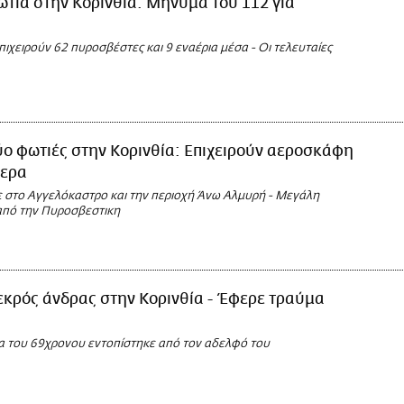
τιά στην Κορινθία: Μήνυμα του 112 για
πιχειρούν 62 πυροσβέστες και 9 εναέρια μέσα - Οι τελευταίες
ο φωτιές στην Κορινθία: Επιχειρούν αεροσκάφη
τερα
 στο Αγγελόκαστρο και την περιοχή Άνω Αλμυρή - Μεγάλη
από την Πυροσβεστικη
κρός άνδρας στην Κορινθία - Έφερε τραύμα
 του 69χρονου εντοπίστηκε από τον αδελφό του