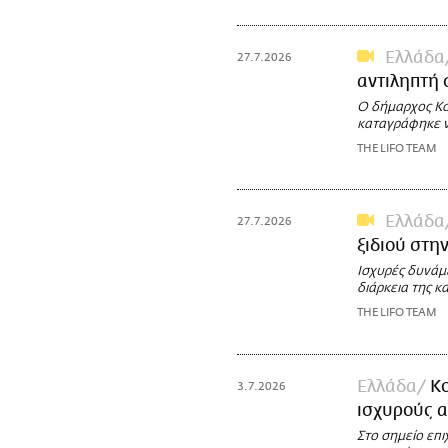
Ελλάδα
27.7.2026
αντιληπτή 
Ο δήμαρχος Κορ
καταγράφηκε 
THE LIFO TEAM
Ελλάδα
27.7.2026
ξιδιού στη
Ισχυρές δυνάμε
διάρκεια της 
THE LIFO TEAM
Ελλάδα
Κο
3.7.2026
ισχυρούς 
Στο σημείο επ