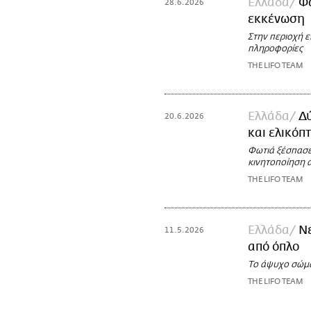
Ελλάδα
Φω
28.6.2026
εκκένωση
Στην περιοχή ε
πληροφορίες
THE LIFO TEAM
Ελλάδα
Δύ
20.6.2026
και ελικόπ
Φωτιά ξέσπασε
κινητοποίηση 
THE LIFO TEAM
Ελλάδα
Νε
11.5.2026
από όπλο
Το άψυχο σώμα
THE LIFO TEAM