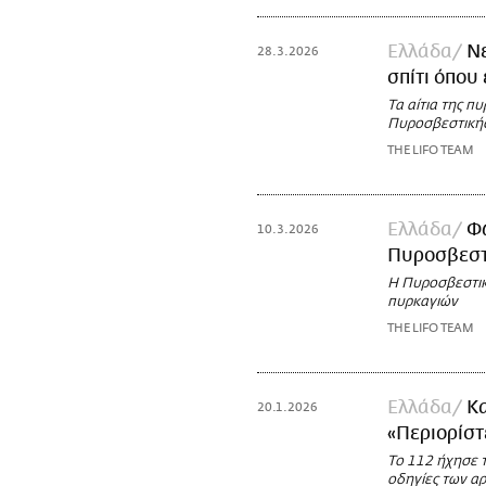
Ελλάδα
Νε
28.3.2026
σπίτι όπου
Τα αίτια της π
Πυροσβεστική
THE LIFO TEAM
Ελλάδα
Φω
10.3.2026
Πυροσβεστ
Η Πυροσβεστική
πυρκαγιών
THE LIFO TEAM
Ελλάδα
Κα
20.1.2026
«Περιορίστ
Το 112 ήχησε τ
οδηγίες των α