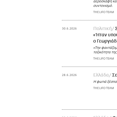
αεροσκάφη και 
συντονισμό.
THE LIFO TEAM
Πολιτική
30.6.2026
«Ήταν υπο
ο Γεωργιάδ
«Την φαντάζομα
τοξικότητα της
THE LIFO TEAM
Ελλάδα
Σε
28.6.2026
Η φωτιά ξέσπα
THE LIFO TEAM