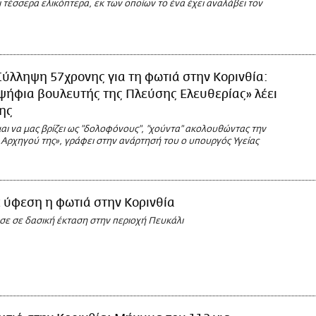
τέσσερα ελικόπτερα, εκ των οποίων το ένα έχει αναλάβει τον
Σύλληψη 57χρονης για τη φωτιά στην Κορινθία:
ψήφια βουλευτής της Πλεύσης Ελευθερίας» λέει
ης
ι να μας βρίζει ως "δολοφόνους", "χούντα" ακολουθώντας την
 Αρχηγού της», γράφει στην ανάρτησή του ο υπουργός Υγείας
 ύφεση η φωτιά στην Κορινθία
σε σε δασική έκταση στην περιοχή Πευκάλι