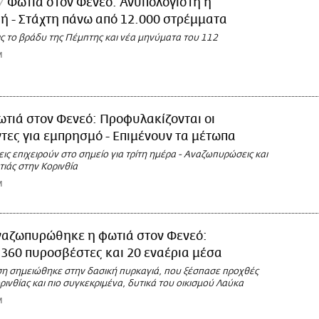
Φωτιά στον Φενεό: Ανυπολόγιστη η
ή - Στάχτη πάνω από 12.000 στρέμματα
 το βράδυ της Πέμπτης και νέα μηνύματα του 112
M
τιά στον Φενεό: Προφυλακίζονται οι
ες για εμπρησμό - Επιμένουν τα μέτωπα
ις επιχειρούν στο σημείο για τρίτη ημέρα - Αναζωπυρώσεις και
τιάς στην Κορινθία
M
ναζωπυρώθηκε η φωτιά στον Φενεό:
 360 πυροσβέστες και 20 εναέρια μέσα
 σημειώθηκε στην δασική πυρκαγιά, που ξέσπασε προχθές
ινθίας και πιο συγκεκριμένα, δυτικά του οικισμού Λαύκα
M