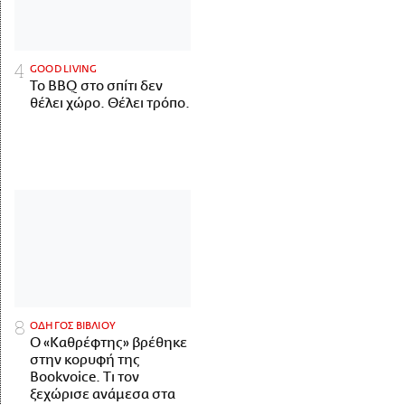
GOOD LIVING
Το BBQ στο σπίτι δεν
θέλει χώρο. Θέλει τρόπο.
ΟΔΗΓΟΣ ΒΙΒΛΙΟΥ
Ο «Καθρέφτης» βρέθηκε
στην κορυφή της
Bookvoice. Τι τον
ξεχώρισε ανάμεσα στα