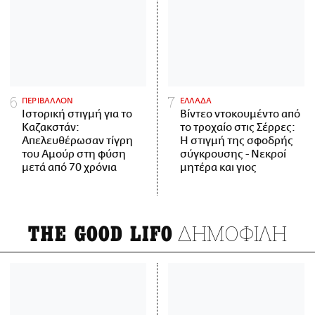
ΠΕΡΙΒΑΛΛΟΝ
ΕΛΛΑΔΑ
Ιστορική στιγμή για το
Βίντεο ντοκουμέντο από
Καζακστάν:
το τροχαίο στις Σέρρες:
Απελευθέρωσαν τίγρη
Η στιγμή της σφοδρής
του Αμούρ στη φύση
σύγκρουσης - Νεκροί
μετά από 70 χρόνια
μητέρα και γιος
ΔΗΜΟΦΙΛΗ
THE GOOD LIFO