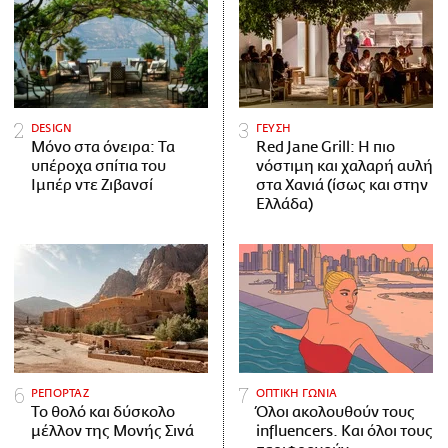
DESIGN
ΓΕΥΣΗ
Μόνο στα όνειρα: Τα
Red Jane Grill: Η πιο
υπέροχα σπίτια του
νόστιμη και χαλαρή αυλή
Ιμπέρ ντε Ζιβανσί
στα Χανιά (ίσως και στην
Ελλάδα)
ΡΕΠΟΡΤΑΖ
ΟΠΤΙΚΗ ΓΩΝΙΑ
Το θολό και δύσκολο
Όλοι ακολουθούν τους
μέλλον της Μονής Σινά
influencers. Και όλοι τους