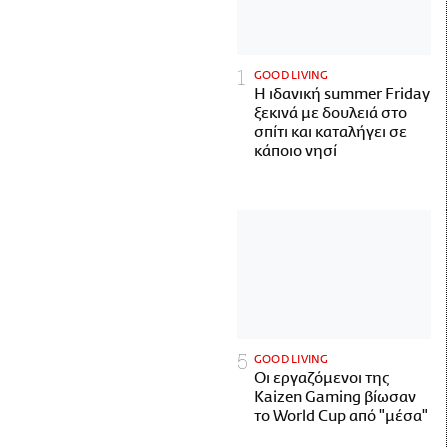
GOOD LIVING
Η ιδανική summer Friday
ξεκινά με δουλειά στο
σπίτι και καταλήγει σε
κάποιο νησί
GOOD LIVING
Οι εργαζόμενοι της
Kaizen Gaming βίωσαν
το World Cup από "μέσα"