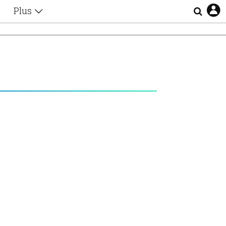
Plus
Θέματα
Συνεντεύξεις
Videos
Α
τα
Αφιερώματα
Ζώδια
Εξομολογήσεις
Blogs
η
Οι Αθηναίοι
Απώλειες
Lgbtqi+
Επιλογές