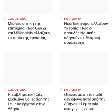
GOOD LIVING
ΕΚΠΑΙΔΕΥΣΗ
Μια νέα οπτική της
Νέοι δικηγόροι αλλάζουν
επιτυχίας: Πώς Gen Zs
το τοπίο: Πώς οι
και Millennials αλλάζουν
σπουδές Νομικής
το τοπίο της εργασίας
οδηγούν σε θεσμική
συμμετοχή
GOOD LIVING
ΕΚΠΑΙΔΕΥΣΗ
Η εμβληματική City
«Νιώσαμε ότι το παιδί
Exclusive Collection της
δεν έφυγε ποτέ από την
Le Labo έρχεται στην
Αθήνα»: Η εμπειρία
Αθήνα
οικογενειών που