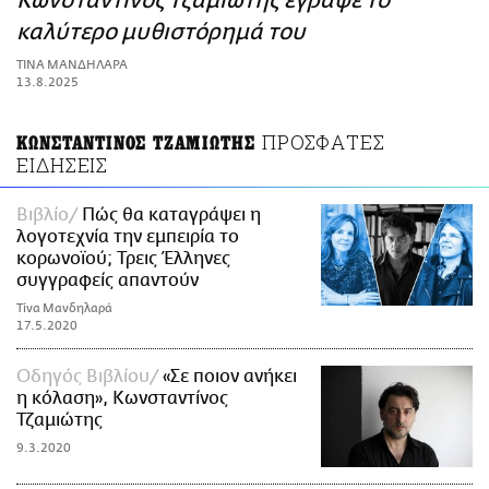
Κωνσταντίνος Τζαμιώτης έγραψε το
ΑΜΠΑ
καλύτερο μυθιστόρημά του
PRINT
ΤΙΝΑ ΜΑΝΔΗΛΑΡΑ
13.8.2025
ΠΡΟΣΦΑΤΕΣ
ΚΩΝΣΤΑΝΤΙΝΟΣ ΤΖΑΜΙΩΤΗΣ
ΕΙΔΗΣΕΙΣ
Βιβλίο
Πώς θα καταγράψει η
λογοτεχνία την εμπειρία το
κορωνοϊού; Τρεις Έλληνες
συγγραφείς απαντούν
Τίνα Μανδηλαρά
17.5.2020
Οδηγός Βιβλίου
«Σε ποιον ανήκει
η κόλαση», Κωνσταντίνος
Τζαμιώτης
9.3.2020