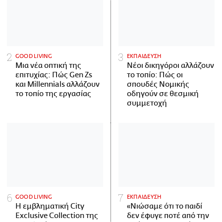
GOOD LIVING
ΕΚΠΑΙΔΕΥΣΗ
Μια νέα οπτική της
Νέοι δικηγόροι αλλάζουν
επιτυχίας: Πώς Gen Zs
το τοπίο: Πώς οι
και Millennials αλλάζουν
σπουδές Νομικής
το τοπίο της εργασίας
οδηγούν σε θεσμική
συμμετοχή
GOOD LIVING
ΕΚΠΑΙΔΕΥΣΗ
Η εμβληματική City
«Νιώσαμε ότι το παιδί
Exclusive Collection της
δεν έφυγε ποτέ από την