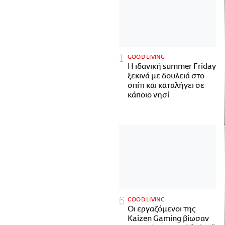
GOOD LIVING
Η ιδανική summer Friday
ξεκινά με δουλειά στο
σπίτι και καταλήγει σε
κάποιο νησί
GOOD LIVING
Οι εργαζόμενοι της
Kaizen Gaming βίωσαν