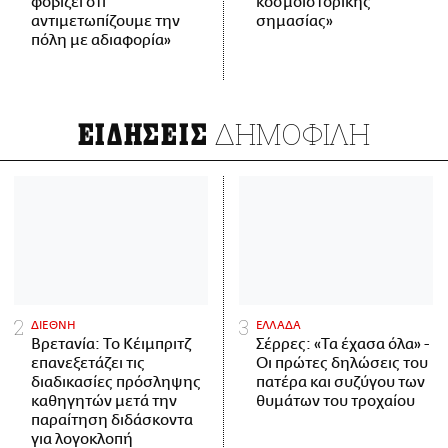
φοβίζει ότι
κοσμοϊστορικής
αντιμετωπίζουμε την
σημασίας»
πόλη με αδιαφορία»
ΔΗΜΟΦΙΛΗ
ΕΙΔΗΣΕΙΣ
ΔΙΕΘΝΗ
ΕΛΛΑΔΑ
Βρετανία: Το Κέιμπριτζ
Σέρρες: «Τα έχασα όλα» -
επανεξετάζει τις
Οι πρώτες δηλώσεις του
διαδικασίες πρόσληψης
πατέρα και συζύγου των
καθηγητών μετά την
θυμάτων του τροχαίου
παραίτηση διδάσκοντα
για λογοκλοπή