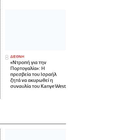
ΔΙΕΘΝΗ
«Ντροπή για την
Πορτογαλία»: Η
πρεσβεία του Ισραήλ
ζητά να ακυρωθεί η
συναυλία του Kanye West