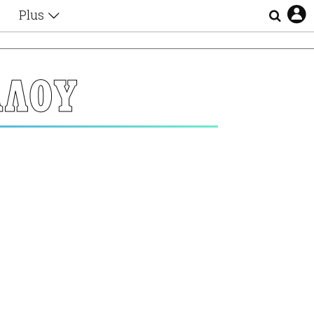
Plus
Θέματα
Συνεντεύξεις
Videos
ΑΛΟΥ
τα
Αφιερώματα
Ζώδια
Εξομολογήσεις
Blogs
η
Οι Αθηναίοι
Απώλειες
Lgbtqi+
Επιλογές