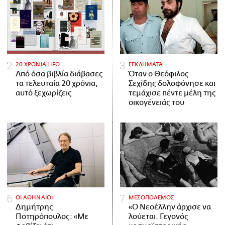
20 ΧΡΟΝΙΑ LIFO
ΕΓΚΛΗΜΑΤΑ
Από όσα βιβλία διάβασες
Όταν ο Θεόφιλος
τα τελευταία 20 χρόνια,
Σεχίδης δολοφόνησε και
αυτό ξεχωρίζεις
τεμάχισε πέντε μέλη της
οικογένειάς του
ΟΙ ΑΘΗΝΑΙΟΙ
ΜΕΣΟΠΟΛΕΜΟΣ
Δημήτρης
«Ο Νεοέλλην άρχισε να
Ποτηρόπουλος: «Με
λούεται. Γεγονός