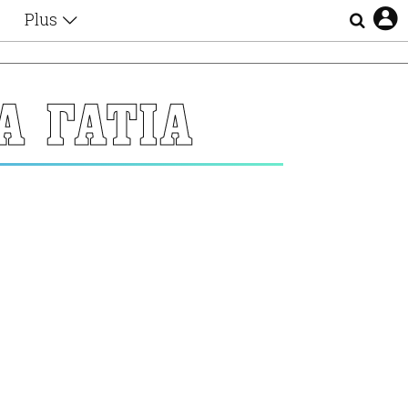
Plus
Θέματα
Συνεντεύξεις
Videos
Α ΓΑΤΙΑ
τα
Αφιερώματα
Ζώδια
Εξομολογήσεις
Blogs
η
Οι Αθηναίοι
Απώλειες
Lgbtqi+
Επιλογές