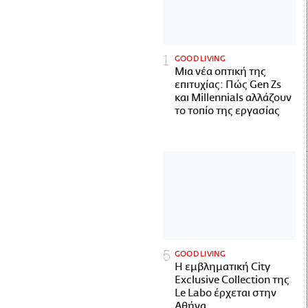
GOOD LIVING
Μια νέα οπτική της
επιτυχίας: Πώς Gen Zs
και Millennials αλλάζουν
το τοπίο της εργασίας
GOOD LIVING
Η εμβληματική City
Exclusive Collection της
Le Labo έρχεται στην
Αθήνα