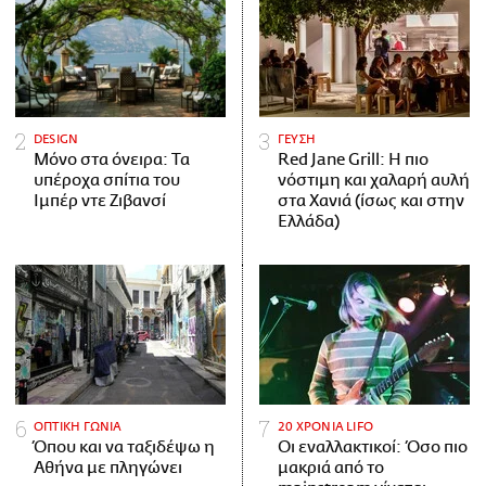
DESIGN
ΓΕΥΣΗ
Μόνο στα όνειρα: Τα
Red Jane Grill: Η πιο
υπέροχα σπίτια του
νόστιμη και χαλαρή αυλή
Ιμπέρ ντε Ζιβανσί
στα Χανιά (ίσως και στην
Ελλάδα)
ΟΠΤΙΚΗ ΓΩΝΙΑ
20 ΧΡΟΝΙΑ LIFO
Όπου και να ταξιδέψω η
Οι εναλλακτικοί: Όσο πιο
Αθήνα με πληγώνει
μακριά από το