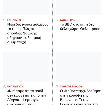
ΕΚΠΑΙΔΕΥΣΗ
GOOD LIVING
Νέοι δικηγόροι αλλάζουν
Το BBQ στο σπίτι δεν
το τοπίο: Πώς οι
θέλει χώρο. Θέλει τρόπο.
σπουδές Νομικής
οδηγούν σε θεσμική
συμμετοχή
ΕΚΠΑΙΔΕΥΣΗ
ΟΔΗΓΟΣ ΒΙΒΛΙΟΥ
«Νιώσαμε ότι το παιδί
Ο «Καθρέφτης» βρέθηκε
δεν έφυγε ποτέ από την
στην κορυφή της
Αθήνα»: Η εμπειρία
Bookvoice. Τι τον
οικογενειών που
ξεχώρισε ανάμεσα στα