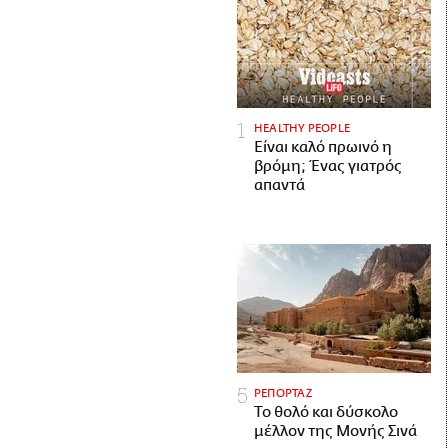
HEALTHY PEOPLE
Είναι καλό πρωινό η
βρόμη; Ένας γιατρός
απαντά
ΡΕΠΟΡΤΑΖ
Το θολό και δύσκολο
μέλλον της Μονής Σινά