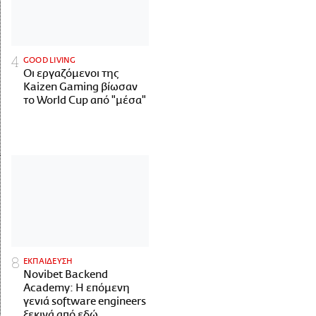
GOOD LIVING
Οι εργαζόμενοι της
Kaizen Gaming βίωσαν
το World Cup από "μέσα"
ΕΚΠΑΙΔΕΥΣΗ
Novibet Backend
Academy: Η επόμενη
γενιά software engineers
ξεκινά από εδώ