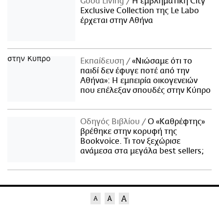
Good Living
Η εμβληματική City
Exclusive Collection της Le Labo
έρχεται στην Αθήνα
Εκπαίδευση
«Νιώσαμε ότι το
παιδί δεν έφυγε ποτέ από την
Αθήνα»: Η εμπειρία οικογενειών
που επέλεξαν σπουδές στην Κύπρο
Οδηγός Βιβλίου
Ο «Καθρέφτης»
βρέθηκε στην κορυφή της
Bookvoice. Τι τον ξεχώρισε
ανάμεσα στα μεγάλα best sellers;